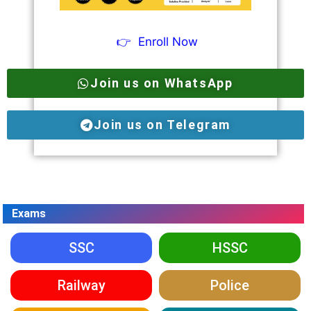
👉
Enroll Now
Join us on WhatsApp
Join us on Telegram
Exams
SSC
HSSC
Railway
Police