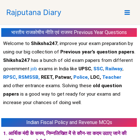
S
Rajputana Diary
k
i
p
भारतीय राजकोषीय नीति एवं राजस्व
Previous Year Questions
t
o
Welcome to
Shiksha247
, improve your exam preparation by
c
using our big collection of
Previous year’s question papers
.
o
Shiksha247
has a bunch of old exam papers from different
n
government
job
exams in India like
UPSC
,
SSC
,
Railway
,
t
RPSC,
RSMSSB,
REET, Patwar,
Police,
LDC,
Teacher
e
and other entrance exams. Solving these
old question
n
t
papers
is a good way to get ready for your exams and
increase your chances of doing well.
Indian Fiscal Policy and Revenue MCQs
1. आर्थिक मंदी के समय, निम्नलिखित में से कौन-सा कदम उठाए जाने की