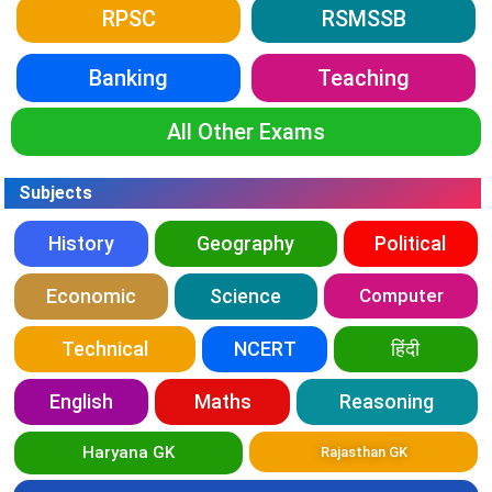
RPSC
RSMSSB
Banking
Teaching
All Other Exams
Subjects
History
Geography
Political
Economic
Science
Computer
Technical
NCERT
हिंदी
English
Maths
Reasoning
Haryana GK
Rajasthan GK