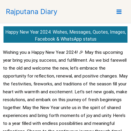
S
Rajputana Diary
k
i
p
t
Happy New Year 2024: Wishes, Messages, Quotes, Images,
o
Facebook & WhatsApp status
c
o
Wishing you a Happy New Year 2024! 🎉 May this upcoming
n
year bring you joy, success, and fulfillment. As we bid farewell
t
to the old and welcome the new, let’s embrace the
e
opportunity for reflection, renewal, and positive changes. May
n
the festivities, fireworks, and traditions of the season fill your
t
heart with warmth and excitement. Let’s set new goals, make
resolutions, and embark on this journey of fresh beginnings
together. May the New Year unite us in the spirit of shared
experiences and bring forth moments of joy and unity. Here’s
to a year filled with endless possibilities and meaningful