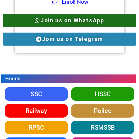
👉
Enroll Now
Join us on WhatsApp
Join us on Telegram
Exams
SSC
HSSC
Railway
Police
RPSC
RSMSSB