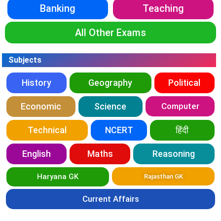
Banking
Teaching
All Other Exams
Subjects
History
Geography
Political
Economic
Science
Computer
Technical
NCERT
हिंदी
English
Maths
Reasoning
Haryana GK
Rajasthan GK
Current Affairs