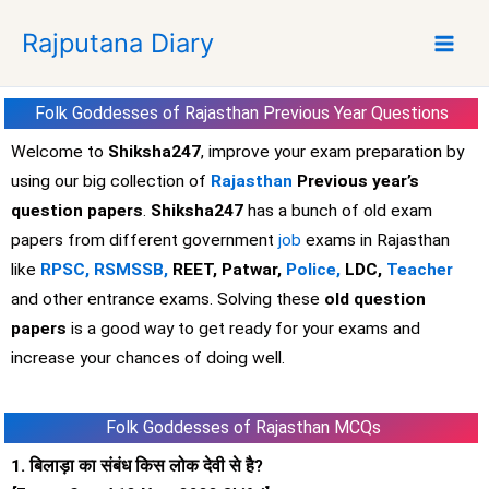
S
Rajputana Diary
k
i
p
Folk Goddesses of Rajasthan Previous Year Questions
t
o
Welcome to
Shiksha247
, improve your exam preparation by
c
using our big collection of
Rajasthan
Previous year’s
o
question papers
.
Shiksha247
has a bunch of old exam
n
papers from different government
job
exams in Rajasthan
t
like
RPSC,
RSMSSB,
REET, Patwar,
Police,
LDC,
Teacher
e
and other entrance exams. Solving these
old question
n
t
papers
is a good way to get ready for your exams and
increase your chances of doing well.
Folk Goddesses of Rajasthan MCQs
1. बिलाड़ा का संबंध किस लोक देवी से है?