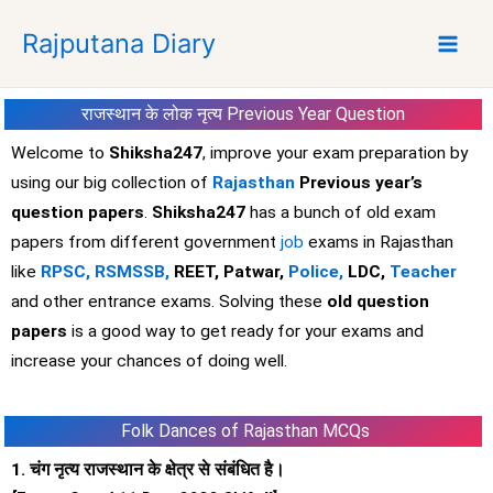
S
Rajputana Diary
k
i
p
राजस्थान के लोक नृत्य Previous Year Question
t
o
Welcome to
Shiksha247
, improve your exam preparation by
c
using our big collection of
Rajasthan
Previous year’s
o
question papers
.
Shiksha247
has a bunch of old exam
n
papers from different government
job
exams in Rajasthan
t
like
RPSC,
RSMSSB,
REET, Patwar,
Police,
LDC,
Teacher
e
and other entrance exams. Solving these
old question
n
t
papers
is a good way to get ready for your exams and
increase your chances of doing well.
Folk Dances of Rajasthan MCQs
1. चंग नृत्य राजस्थान के क्षेत्र से संबंधित है।