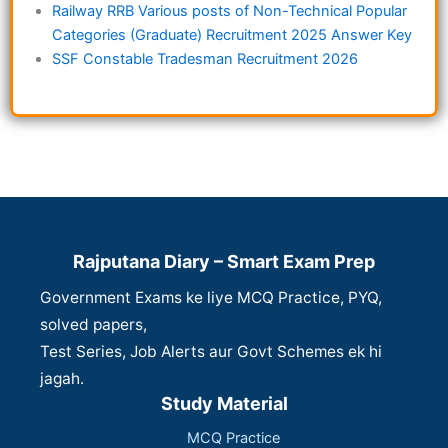
Railway RRB Various posts of Non-Technical Popular
Categories (Graduate) Recruitment 2025 Answer Key
SSF Constable Tradesman Recruitment 2026
Rajputana Diary – Smart Exam Prep
Government Exams ke liye MCQ Practice, PYQ,
solved papers,
Test Series, Job Alerts aur Govt Schemes ek hi
jagah.
Study Material
MCQ Practice