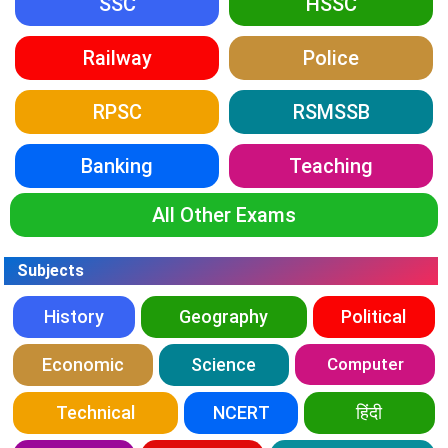
SSC
HSSC
Railway
Police
RPSC
RSMSSB
Banking
Teaching
All Other Exams
Subjects
History
Geography
Political
Economic
Science
Computer
Technical
NCERT
हिंदी