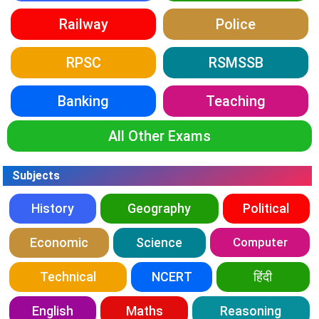
Railway
Police
RPSC
RSMSSB
Banking
Teaching
All Other Exams
Subjects
History
Geography
Political
Economic
Science
Computer
Technical
NCERT
हिंदी
English
Maths
Reasoning