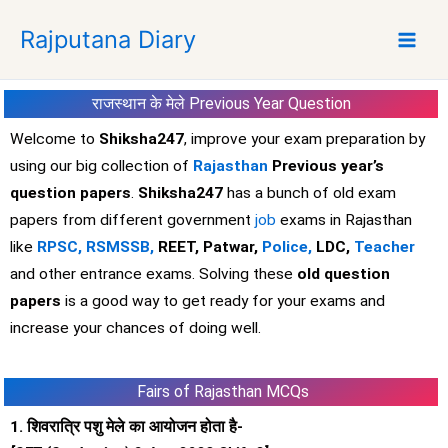
S
Rajputana Diary
k
i
p
राजस्थान के मेले Previous Year Question
t
o
Welcome to
Shiksha247
, improve your exam preparation by
c
using our big collection of
Rajasthan
Previous year’s
o
question papers
.
Shiksha247
has a bunch of old exam
n
papers from different government
job
exams in Rajasthan
t
like
RPSC,
RSMSSB,
REET, Patwar,
Police,
LDC,
Teacher
e
and other entrance exams. Solving these
old question
n
t
papers
is a good way to get ready for your exams and
increase your chances of doing well.
Fairs of Rajasthan MCQs
1. शिवरात्रि पशु मेले का आयोजन होता है-