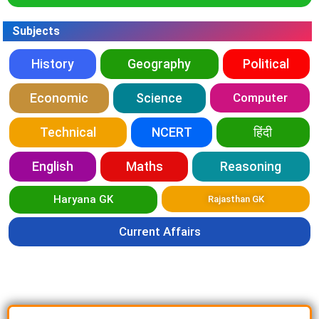
Subjects
History
Geography
Political
Economic
Science
Computer
Technical
NCERT
हिंदी
English
Maths
Reasoning
Haryana GK
Rajasthan GK
Current Affairs