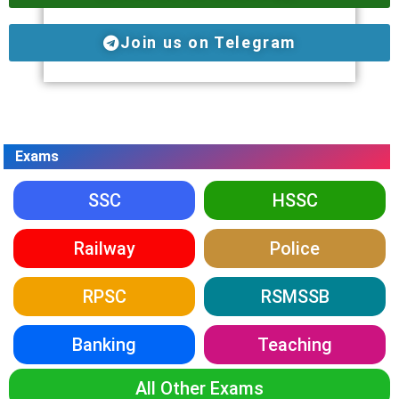
Join us on Telegram
Exams
SSC
HSSC
Railway
Police
RPSC
RSMSSB
Banking
Teaching
All Other Exams