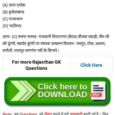
(A) उत्तर प्रदेश
(B) बुन्देलखण्ड
(C) राजस्थान
(D) ग्वालियर
उत्तर- (C) मत्स्य जनपद- राजधानी विराटनगर (बैराठ) बीजक पहाड़ी, भीम जी
की डूंगरी, महादेव डूंगरी पर व्यापक उत्खनन विस्तार- जयपुर, टोंक, अलवर,
करौली, भरतपुर बाणगंगा नदी के किनारे।
For more Rajasthan GK
Click Here
Questions
Note :
इन
Questions
को
तैयार
करने में पूर्ण
सावधानी
बरती गई है। फिर