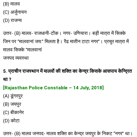
(B) मालव
(C) अर्जुनायन
(D) राजन्य
उत्तर- (B) मालव- राजधानी-टोंक। नगर- उणियारा। बड़ी मात्रा में सिक्के
जिन पर “मालवानां जय:” मिलता है। रैढ मातीन टाटा नगर”। प्रचुर मात्रा में
मालव सिक्के “मालवानां
जनपद व्यवस्था
5. प्राचीन राजस्थान में मालवों की शक्ति का केन्द्र किसके आसपाय केन्द्रित
था ?
[Rajasthan Police Constable – 14 July, 2018]
(A) डूंगरपुर
(B) जयपुर
(C) बीकानेर
(D) कोटा
उत्तर- (B) मालव जनपद- मालव शक्ति का केन्द्र जयपुर के निकट “नगर” था।