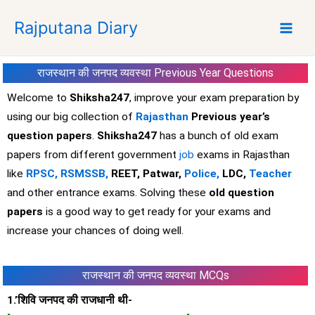
S
Rajputana Diary
k
i
p
राजस्थान की जनपद व्यवस्था
Previous Year Questions
t
o
Welcome to
Shiksha247
, improve your exam preparation by
c
using our big collection of
Rajasthan
Previous year’s
o
question papers
.
Shiksha247
has a bunch of old exam
n
papers from different government
job
exams in Rajasthan
t
like
RPSC,
RSMSSB,
REET, Patwar,
Police,
LDC,
Teacher
e
and other entrance exams. Solving these
old question
n
t
papers
is a good way to get ready for your exams and
increase your chances of doing well.
राजस्थान की जनपद व्यवस्था
MCQs
1.’शिवि जनपद की राजधानी थी-