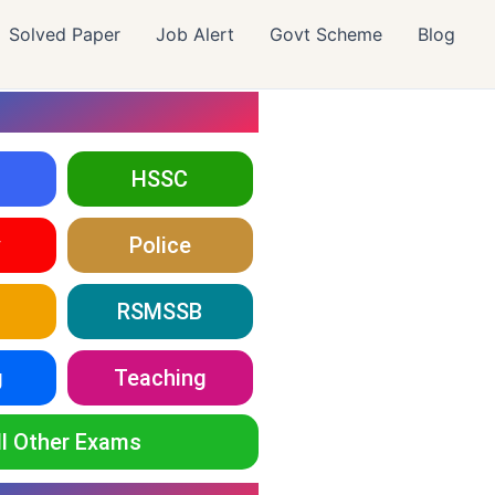
Solved Paper
Job Alert
Govt Scheme
Blog
HSSC
y
Police
RSMSSB
g
Teaching
ll Other Exams