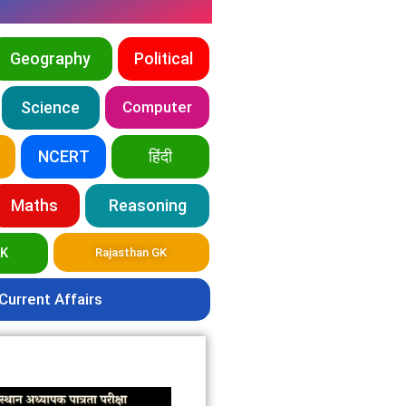
Geography
Political
Science
Computer
NCERT
हिंदी
Maths
Reasoning
GK
Rajasthan GK
Current Affairs