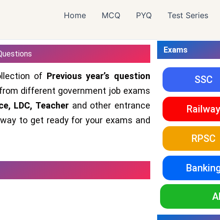
Home
MCQ
PYQ
Test Series
Exams
 Questions
llection of
Previous year’s question
SSC
from different government job exams
ce, LDC, Teacher
and other entrance
Railwa
 way to get ready for your exams and
RPSC
Bankin
A