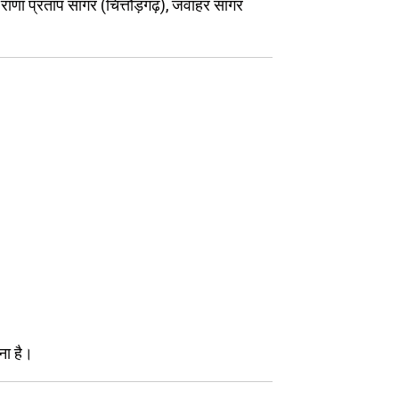
, राणा प्रताप सागर (चित्तौड़गढ़), जवाहर सागर
ना है।