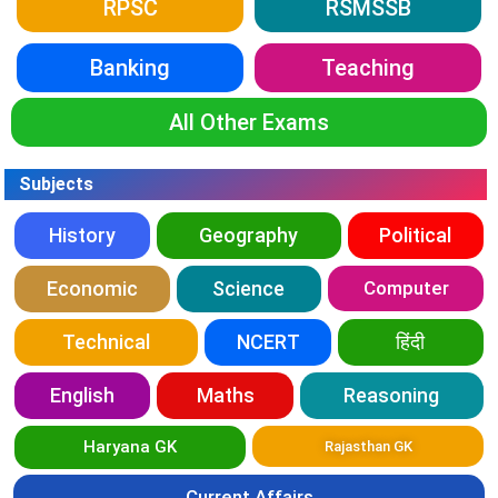
RPSC
RSMSSB
Banking
Teaching
All Other Exams
Subjects
History
Geography
Political
Economic
Science
Computer
Technical
NCERT
हिंदी
English
Maths
Reasoning
Haryana GK
Rajasthan GK
Current Affairs