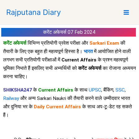
S
Rajputana Diary
k
i
p
करेंट अफेयर्स 07 Feb 2024
t
o
करेंट अफेयर्स
विभिन्न प्रतियोगी प्रवेश परीक्षा और
Sarkari Exam
की
c
तैयारी के लिए एक बहुत ही महत्वपूर्ण हिस्सा है।
भारत
में आयोजित होने वाली
o
लगभग सभी प्रतियोगी परीक्षाओं में
Current Affairs
के प्रश्न महत्वपूर्ण
n
भूमिका निभाते हैं इसलिए सभी अभ्यर्थियों को
करेंट अफेयर्स
का रोजाना अध्ययन
t
करना चाहिए।
e
n
SHIKSHA247
के
Current Affairs
के साथ
UPSC
, बैंकिंग,
SSC
,
t
Railway
और अन्य Sarkari Naukri की तैयारी करने वाले उम्मीदवार भारत
और दुनिया भर के
Daily Current Affairs
के साथ अप-टू-डेट रह सकते
हैं।