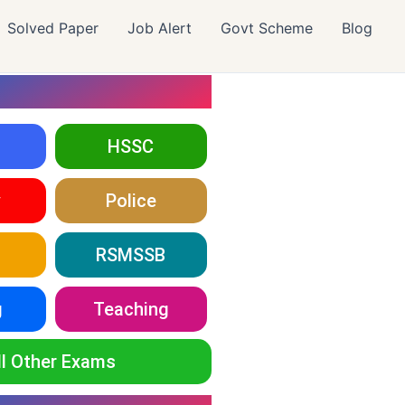
Solved Paper
Job Alert
Govt Scheme
Blog
HSSC
y
Police
RSMSSB
g
Teaching
ll Other Exams