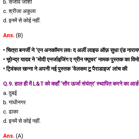
b. संजीव जोशी
c. श्रीजा अकुला
d. इनमें से कोई नहीं.
Ans.
(B)
• चित्रा बनर्जी ने ‘एन अनकॉमन लवः द अर्ली लाइफ ऑफ़ सुधा एंड नारायण 
• भूपेन्द्र यादव ने ‘मोदी एनर्जाइजिंग ए ग्रीन फ्यूचर’ नामक पुस्तक का वि
• ट्विंकल खन्ना ने अपनी नई पुस्तक ‘वेलकम टू पैराडाइज’ लांच की
Q.9. हाल ही में L&T को कहाँ ‘सौर ऊर्जा संयंत्र’ स्थापित करने का आर्ड
a. दुबई
b. गांधीनगर
c. ढाका
d. इनमें से कोई नहीं.
Ans.
(A)