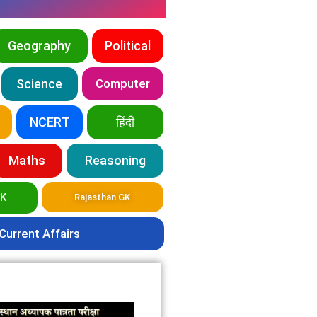
Geography
Political
Science
Computer
NCERT
हिंदी
Maths
Reasoning
GK
Rajasthan GK
Current Affairs