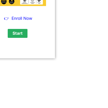
👉
Enroll Now