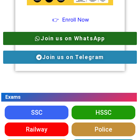
👉
Enroll Now
Join us on WhatsApp
Join us on Telegram
Exams
SSC
HSSC
Railway
Police