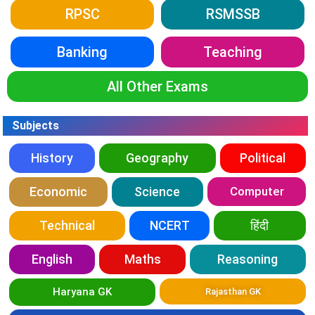
RPSC
RSMSSB
Banking
Teaching
All Other Exams
Subjects
History
Geography
Political
Economic
Science
Computer
Technical
NCERT
हिंदी
English
Maths
Reasoning
Haryana GK
Rajasthan GK