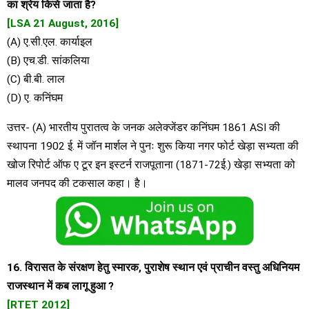
का श्रेय किसे जाता है?
[LSA 21 August, 2016]
(A) ए.सी.एल. कार्याइल
(B) एच.डी. सांकलिया
(C) बी.बी. लाल
(D) ए. कनिंघम
उत्तर- (A) भारतीय पुरातत्व के जनक अलेक्जेंडर कनिंघम 1861 ASI की
स्थापना 1902 ई. में जॉन मार्शल ने पुनः शुरू किया नगर फोर्ट खेड़ा सभ्यता की
खोज रिपोर्ट ऑफ ए टूर इन इस्टर्न राजपूताना (1871-72ई.) खेड़ा सभ्यता को
मालव जनपद की टकसाल कहा। है।
16. विरासत के संरक्षण हेतु स्मारक, पुराशेष स्थान एवं प्राचीन वस्तु अधिनियम
राजस्थान में कब लागू हुआ ?
[RTET 2012]