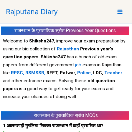
S
Rajputana Diary
k
i
p
राजस्थान के पुरातात्विक स्रोत
Previous Year Questions
t
o
Welcome to
Shiksha247
, improve your exam preparation by
c
using our big collection of
Rajasthan
Previous year’s
o
question papers
.
Shiksha247
has a bunch of old exam
n
papers from different government
job
exams in Rajasthan
t
like
RPSC,
RSMSSB,
REET, Patwar,
Police,
LDC,
Teacher
e
and other entrance exams. Solving these
old question
n
t
papers
is a good way to get ready for your exams and
increase your chances of doing well.
राजस्थान के पुरातात्विक स्रोत MCQs
1.आलमशाही मुगलिया सिक्का राजस्थान में कहाँ प्रचलित था?