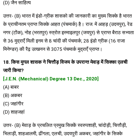
(D) जैन साहित्य
उत्तर- (B) भारत में इंडो-ग्रीक शासको की जानकारी का मुख्य सिक्के है भारत
के प्राचीनतम प्राप्त सिक्के आहत (पंचमार्क) है। राज. में आहड़ (उदयपुर), रेड
नगर (टोंक), नोह (भरतपुर) स्त्रोत इस्माइलपुर (जयपुर) से प्राप्त बैराठ सभ्यता
से 36 मुद्राएँ मिली इनम से 8 चांदी की पंचमार्क, 28 इंडो ग्रीक (16 राजा
मिनेण्डर) की रैढ़ उत्खनन से 3075 पंचमार्क मुद्राएँ प्राप्त।
18. किस मुगल शासक ने चित्तौड़ विजय के उपरान्त मेवाड़ में सिक्का एलची
जारी किया?
[J.E.N. (Mechanical) Degree 13 Dec., 2020]
(A) बाबर
(B) अकबर
(C) जहांगीर
(D) शाहजहां
उत्तर- (B) मेवाड़ के प्रचलित प्रमुख सिक्कें स्वरुपशाही, चांदोड़ी, चित्तौड़ी,
भिलाड़ी, शाहआलमी, ढींगला, एलची, उदयपुरी अकबर, जहांगीर के सिक्के