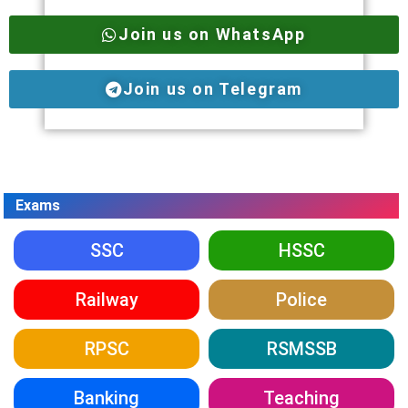
Join us on WhatsApp
Join us on Telegram
Exams
SSC
HSSC
Railway
Police
RPSC
RSMSSB
Banking
Teaching