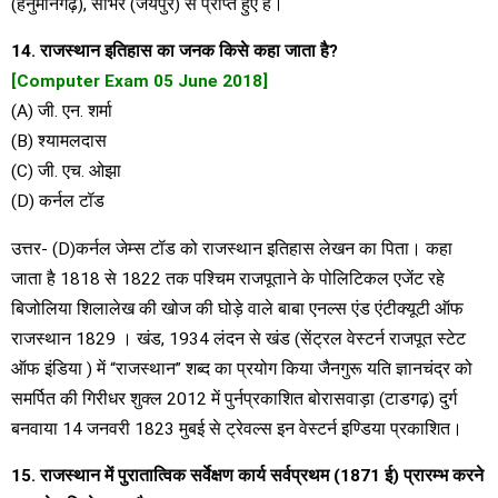
(हनुमानगढ़), सांभर (जयपुर) से प्राप्त हुए है।
14. राजस्थान इतिहास का जनक किसे कहा जाता है?
[Computer Exam 05 June 2018]
(A) जी. एन. शर्मा
(B) श्यामलदास
(C) जी. एच. ओझा
(D) कर्नल टॉड
उत्तर- (D)कर्नल जेम्स टॉड को राजस्थान इतिहास लेखन का पिता। कहा
जाता है 1818 से 1822 तक पश्चिम राजपूताने के पोलिटिकल एजेंट रहे
बिजोलिया शिलालेख की खोज की घोड़े वाले बाबा एनल्स एंड एंटीक्यूटी ऑफ
राजस्थान 1829 । खंड, 1934 लंदन से खंड (सेंट्रल वेस्टर्न राजपूत स्टेट
ऑफ इंडिया ) में “राजस्थान” शब्द का प्रयोग किया जैनगुरू यति ज्ञानचंद्र को
समर्पित की गिरीधर शुक्ल 2012 में पुर्नप्रकाशित बोरासवाड़ा (टाडगढ़) दुर्ग
बनवाया 14 जनवरी 1823 मुबई से ट्रेवल्स इन वेस्टर्न इण्डिया प्रकाशित।
15. राजस्थान में पुरातात्विक सर्वेक्षण कार्य सर्वप्रथम (1871 ई) प्रारम्भ करने