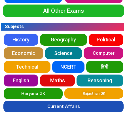
All Other Exams
Subjects
History
Geography
Political
Economic
Science
Computer
Technical
NCERT
हिंदी
English
Maths
Reasoning
Haryana GK
Rajasthan GK
Current Affairs