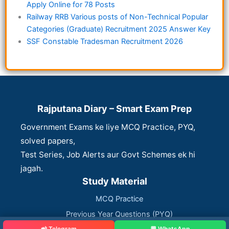
Apply Online for 78 Posts
Railway RRB Various posts of Non-Technical Popular
Categories (Graduate) Recruitment 2025 Answer Key
SSF Constable Tradesman Recruitment 2026
Rajputana Diary – Smart Exam Prep
Government Exams ke liye MCQ Practice, PYQ,
solved papers,
Test Series, Job Alerts aur Govt Schemes ek hi
jagah.
Study Material
MCQ Practice
Previous Year Questions (PYQ)
📲 Telegram
💬 WhatsApp