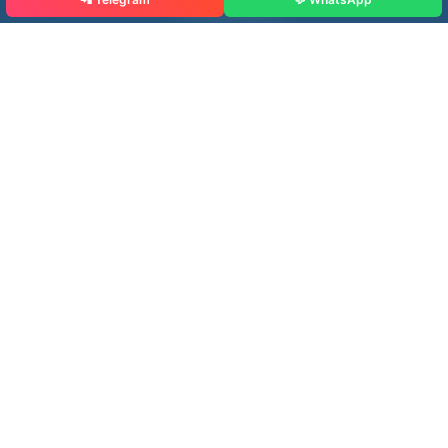
Solved Papers
Test Series
Job Alerts
Govt Schemes
Blog
Rajputana Diary Info
About Us
Contact Us
Disclaimer
Privacy Policy
Copyright
Terms & Conditions
Exam Update Channels