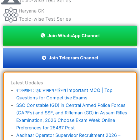
Topic-wise Test Series
Haryana GK
Topic-wise Test Series
Join WhatsApp Channel
Join Telegram Channel
Latest Updates
राजस्थान : एक सामान्य परिचय Important MCQ | Top
Questions for Competitive Exams
SSC Constable (GD) in Central Armed Police Forces
(CAPFs) and SSF, and Rifleman (GD) in Assam Rifles
Examination, 2026 Choose Exam Week Online
Preferences for 25487 Post
Aadhaar Operator Supervisor Recruitment 2026 –