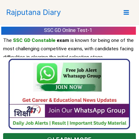
S
Rajputana Diary
k
i
p
SSC GD Online Test-1
t
The
SSC GD Constable
exam
is known for being one of the
o
c
most challenging competitive exams, with candidates facing
o
difficulties in clearing the initial selection stage.
n
t
e
n
t