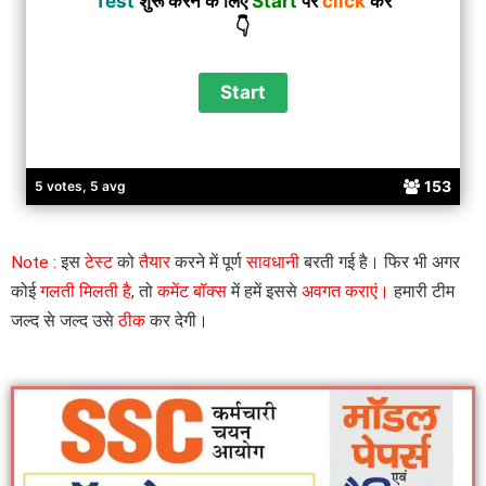
Test
शुरू करने के लिए
Start
पर
click
करें
👇
153
5 votes, 5 avg
Note :
इस
टेस्ट
को
तैयार
करने में पूर्ण
सावधानी
बरती गई है। फिर भी अगर
कोई
गलती मिलती है
, तो
कमेंट बॉक्स
में हमें इससे
अवगत कराएं।
हमारी टीम
जल्द से जल्द उसे
ठीक
कर देगी।