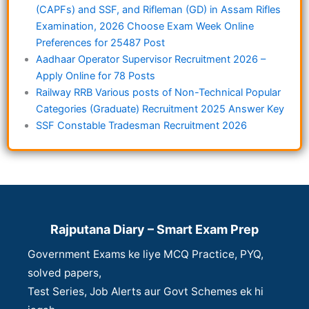
(CAPFs) and SSF, and Rifleman (GD) in Assam Rifles
Examination, 2026 Choose Exam Week Online
Preferences for 25487 Post
Aadhaar Operator Supervisor Recruitment 2026 –
Apply Online for 78 Posts
Railway RRB Various posts of Non-Technical Popular
Categories (Graduate) Recruitment 2025 Answer Key
SSF Constable Tradesman Recruitment 2026
Rajputana Diary – Smart Exam Prep
Government Exams ke liye MCQ Practice, PYQ,
solved papers,
Test Series, Job Alerts aur Govt Schemes ek hi