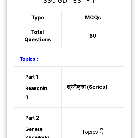
SSC GD TEST - 1
Type
MCQs
Total
80
Questions
Topics :
Part 1
श्रेणीक्रम (Series)
Reasonin
g
Part 2
General
Topics 👇
Knowledg