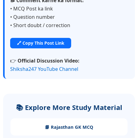
📝 Comment karne ka format:
• MCQ Post ka link
• Question number
• Short doubt / correction
🔗 Copy This Post Link
👉
Official Discussion Video:
Shiksha247 YouTube Channel
📚 Explore More Study Material
📘 Rajasthan GK MCQ