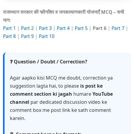
राजस्थान सरकार की फ्लैगशिप व जनकल्याणकारी योजनाएँ MCQ – सभी
भाग:
Part 1
|
Part 2
|
Part 3
|
Part 4
|
Part 5
|
Part 6
|
Part 7
|
Part 8
|
Part 9
|
Part 10
❓ Question / Doubt / Correction?
Agar aapko kisi MCQ me doubt, correction ya
suggestion lagta hai, to please
is post ke
comment section ki jagah
humare
YouTube
channel
par dedicated discussion video ke
comment box me post link ke sath comment
karein.