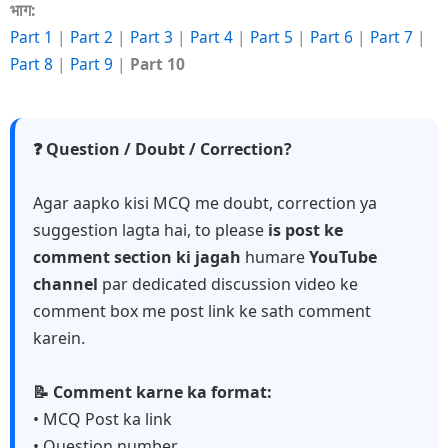
भाग:
Part 1
|
Part 2
|
Part 3
|
Part 4
|
Part 5
|
Part 6
|
Part 7
|
Part 8
|
Part 9
|
Part 10
❓ Question / Doubt / Correction?
Agar aapko kisi MCQ me doubt, correction ya
suggestion lagta hai, to please
is post ke
comment section ki jagah
humare
YouTube
channel
par dedicated discussion video ke
comment box me post link ke sath comment
karein.
📝 Comment karne ka format:
• MCQ Post ka link
• Question number