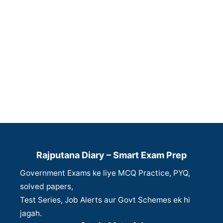
Rajputana Diary – Smart Exam Prep
Government Exams ke liye MCQ Practice, PYQ,
solved papers,
Test Series, Job Alerts aur Govt Schemes ek hi
jagah.