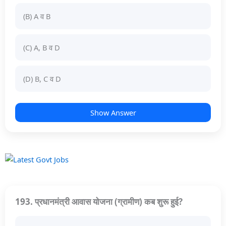
(B) A व B
(C) A, B व D
(D) B, C व D
Show Answer
193. प्रधानमंत्री आवास योजना (ग्रामीण) कब शुरू हुई?