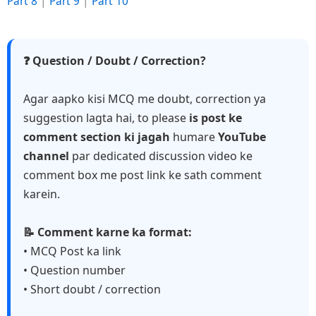
Part 8
|
Part 9
|
Part 10
❓ Question / Doubt / Correction?
Agar aapko kisi MCQ me doubt, correction ya
suggestion lagta hai, to please
is post ke
comment section ki jagah
humare
YouTube
channel
par dedicated discussion video ke
comment box me post link ke sath comment
karein.
📝 Comment karne ka format:
• MCQ Post ka link
• Question number
• Short doubt / correction