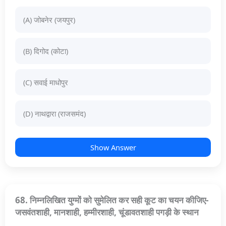
(A) जोबनेर (जयपुर)
(B) दिगोद (कोटा)
(C) सवाई माधोपुर
(D) नाथद्वारा (राजसमंद)
Show Answer
68. निम्नलिखित युग्मों को सुमेलित कर सही कूट का चयन कीजिए-
जसवंतशाही, मानशाही, हम्मीरशाही, चूंडावतशाही पगड़ी के स्थान