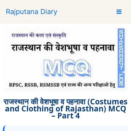
S
Rajputana Diary
k
i
p
t
o
c
o
n
t
e
n
t
राजस्थान की वेशभूषा व पहनावा (Costumes
and Clothing of Rajasthan) MCQ
– Part 4