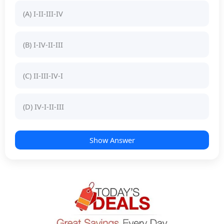
(A) I-II-III-IV
(B) I-IV-II-III
(C) II-III-IV-I
(D) IV-I-II-III
Show Answer