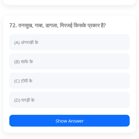
72. तनसुख, गाबा, डागला, मिरजई किसके प्रकार है?
(A) अंगरखी के
(B) साफे के
(C) टोपी के
(D) पगड़ी के
Show Answer