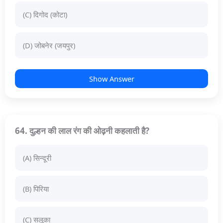
(C) दिगोद (कोटा)
(D) जोबनेर (जयपुर)
Show Answer
64. दुल्हन की लाल रंग की ओढ़नी कहलाती है?
(A) सिन्दूरी
(B) पिरिया
(C) सलूका