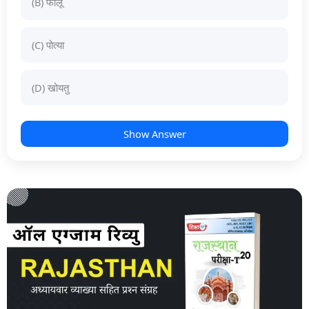
(B) फालू
(C) पोत्या
(D) खोयतु
Show Answer