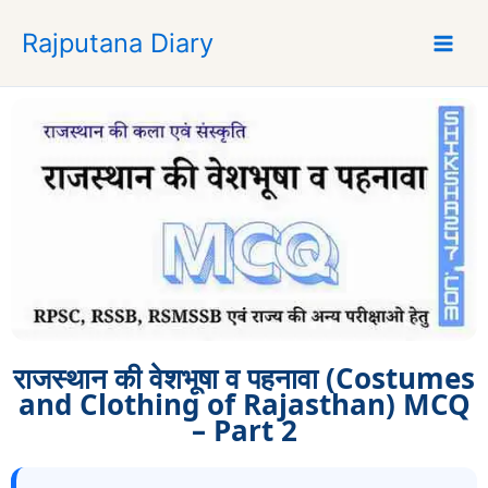
S
Rajputana Diary
k
i
p
t
o
c
o
n
t
e
n
t
राजस्थान की वेशभूषा व पहनावा (Costumes
and Clothing of Rajasthan) MCQ
– Part 2