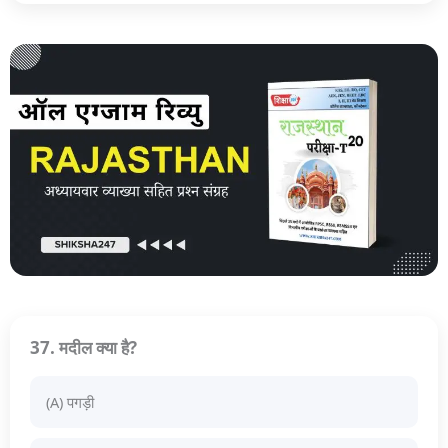
37. मदील क्या है?
(A) पगड़ी