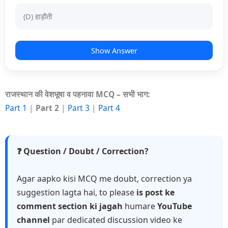
(D) हाड़ौती
Show Answer
राजस्थान की वेशभूषा व पहनावा MCQ – सभी भाग:
Part 1
|
Part 2
|
Part 3
|
Part 4
❓ Question / Doubt / Correction?
Agar aapko kisi MCQ me doubt, correction ya
suggestion lagta hai, to please
is post ke
comment section ki jagah
humare
YouTube
channel
par dedicated discussion video ke