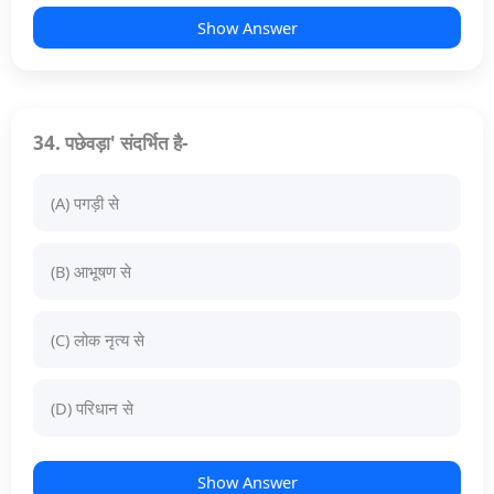
Show Answer
34. पछेवड़ा' संदर्भित है-
(A) पगड़ी से
(B) आभूषण से
(C) लोक नृत्य से
(D) परिधान से
Show Answer