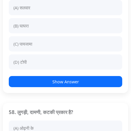
(A) सलवार
(B) घाघरा
(C) पायजामा
(D) टोपी
Show Answer
58. लुगड़ी, दामणी, कटकी प्रकार है?
(A) ओढ़नी के