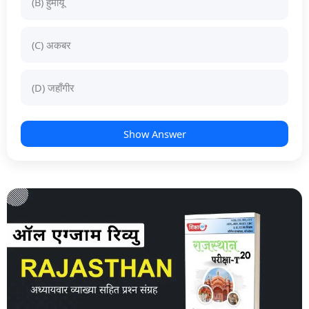
(B) हुमायूँ
(C) अकबर
(D) जहाँगीर
Show Answer