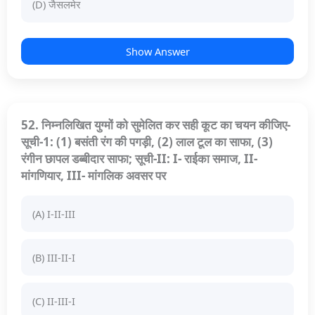
(D) जैसलमेर
Show Answer
52. निम्नलिखित युग्मों को सुमेलित कर सही कूट का चयन कीजिए-
सूची-1: (1) बसंती रंग की पगड़ी, (2) लाल टूल का साफा, (3)
रंगीन छापल डब्बीदार साफा; सूची-II: I- राईका समाज, II-
मांगणियार, III- मांगलिक अवसर पर
(A) I-II-III
(B) III-II-I
(C) II-III-I