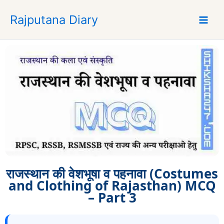
S
Rajputana Diary
k
i
p
t
o
c
o
n
t
e
n
t
राजस्थान की वेशभूषा व पहनावा (Costumes
and Clothing of Rajasthan) MCQ
– Part 3