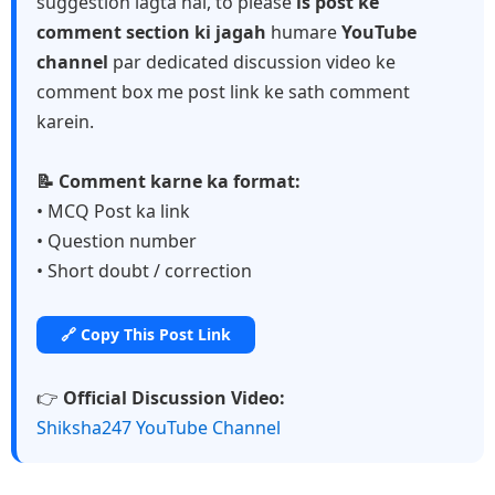
suggestion lagta hai, to please
is post ke
comment section ki jagah
humare
YouTube
channel
par dedicated discussion video ke
comment box me post link ke sath comment
karein.
📝 Comment karne ka format:
• MCQ Post ka link
• Question number
• Short doubt / correction
🔗 Copy This Post Link
👉
Official Discussion Video:
Shiksha247 YouTube Channel