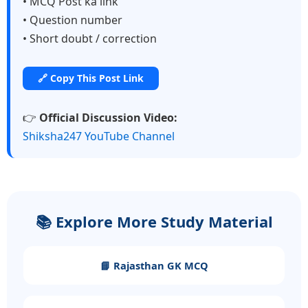
• MCQ Post ka link
• Question number
• Short doubt / correction
🔗 Copy This Post Link
👉
Official Discussion Video:
Shiksha247 YouTube Channel
📚 Explore More Study Material
📘 Rajasthan GK MCQ