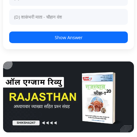
(D) शाकंभरी माता - चौहान वंश
Show Answer