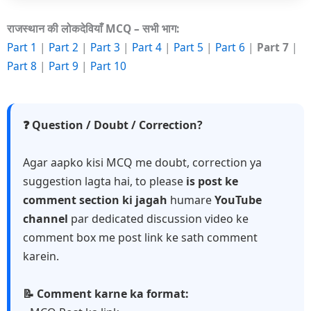
राजस्थान की लोकदेवियाँ MCQ – सभी भाग:
Part 1
|
Part 2
|
Part 3
|
Part 4
|
Part 5
|
Part 6
|
Part 7
|
Part 8
|
Part 9
|
Part 10
❓ Question / Doubt / Correction?
Agar aapko kisi MCQ me doubt, correction ya
suggestion lagta hai, to please
is post ke
comment section ki jagah
humare
YouTube
channel
par dedicated discussion video ke
comment box me post link ke sath comment
karein.
📝 Comment karne ka format: