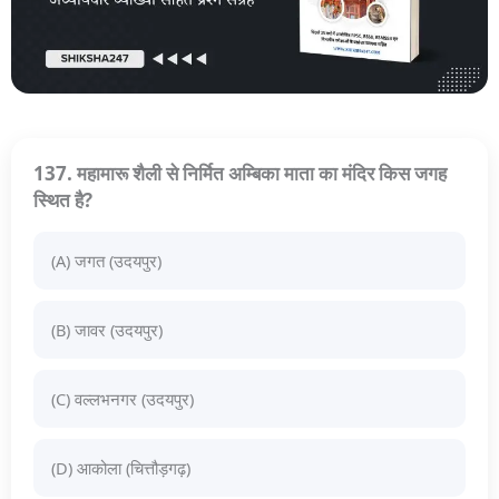
137. महामारू शैली से निर्मित अम्बिका माता का मंदिर किस जगह
स्थित है?
(A) जगत (उदयपुर)
(B) जावर (उदयपुर)
(C) वल्लभनगर (उदयपुर)
(D) आकोला (चित्तौड़गढ़)