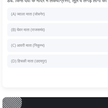
84. किस देवी के मंदिर में लकवाग्रस्त, लूले व लंगड़े लोगों को
(A) ज्वाला माता (जोबनेर)
(B) घेवर माता (राजसमंद)
(C) आवरी माता (निकुम्भ)
(D) हिचकी माता (उदयपुर)