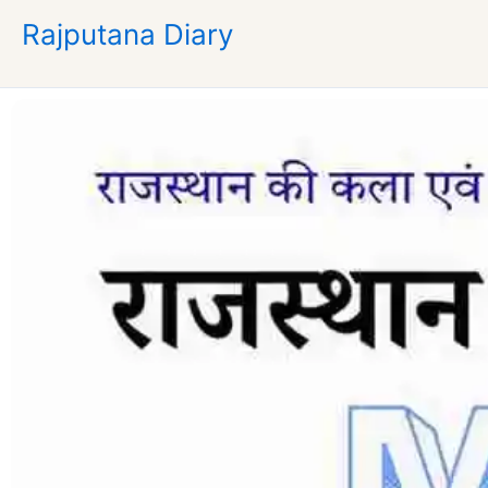
Skip
Rajputana Diary
to
content