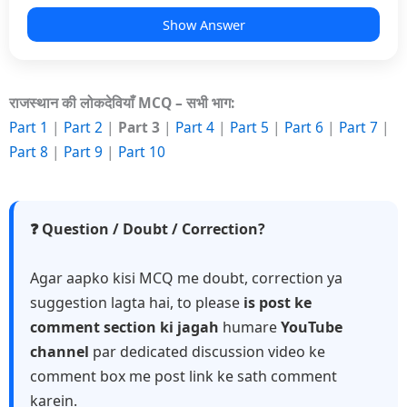
Show Answer
राजस्थान की लोकदेवियाँ MCQ – सभी भाग:
Part 1
|
Part 2
|
Part 3
|
Part 4
|
Part 5
|
Part 6
|
Part 7
|
Part 8
|
Part 9
|
Part 10
❓ Question / Doubt / Correction?
Agar aapko kisi MCQ me doubt, correction ya
suggestion lagta hai, to please
is post ke
comment section ki jagah
humare
YouTube
channel
par dedicated discussion video ke
comment box me post link ke sath comment
karein.