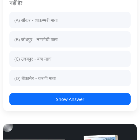
नहीं है?
(A) सीकर - शाकम्भरी माता
(B) जोधपुर - नागणेची माता
(C) उदयपुर - बाण माता
(D) बीकानेर - करणी माता
Show Answer