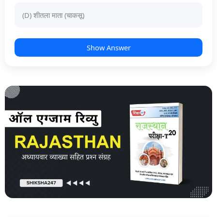
(D) शीतला माता (चाकसू)
Show Answer