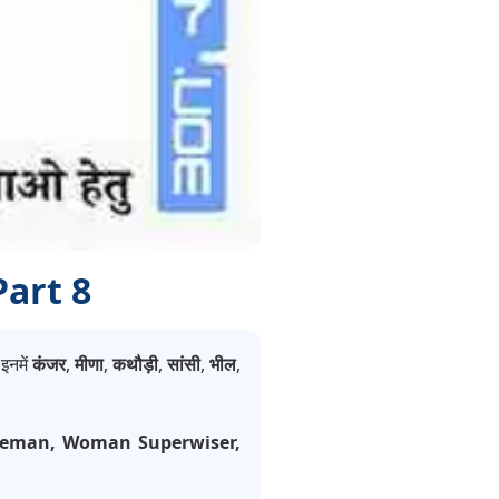
Part 8
 इनमें
कंजर
,
मीणा
,
कथौड़ी
,
सांसी
,
भील
,
Fireman, Woman Superwiser,