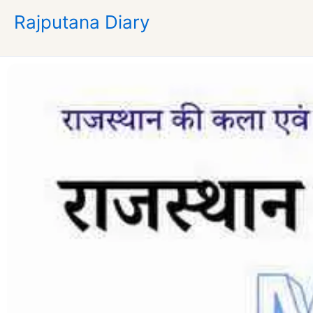
Skip
Rajputana Diary
to
content