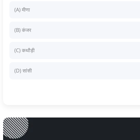
(A) मीणा
(B) कंजर
(C) कथौड़ी
(D) सांसी