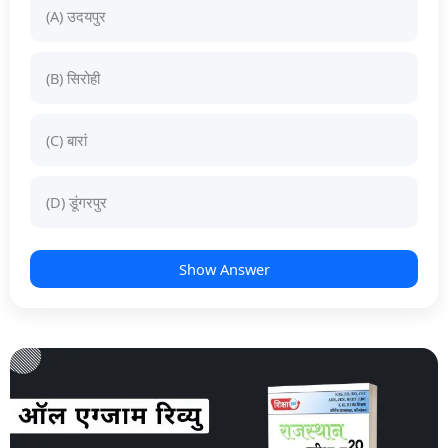
(A) उदयपुर
(B) सिरोही
(C) बारां
(D) डूंगरपुर
Show Answer