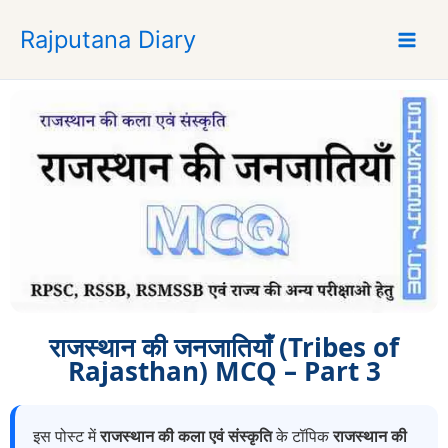
S
Rajputana Diary
k
i
p
t
o
c
o
n
t
e
n
t
राजस्थान की जनजातियाँ (Tribes of
Rajasthan) MCQ – Part 3
इस पोस्ट में
राजस्थान की कला एवं संस्कृति
के टॉपिक
राजस्थान की