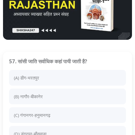
57. सांसी जाति सर्वाधिक कहां पायी जाती है?
(A) डीग-भरतपुर
(B) नागौर-बीकानेर
(C) गंगानगर-हनुमानगढ़
(D) डूंगरपुर-बाँसवाड़ा