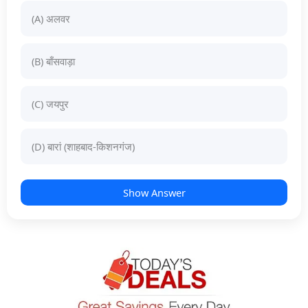
(A) अलवर
(B) बाँसवाड़ा
(C) जयपुर
(D) बारां (शाहबाद-किशनगंज)
Show Answer