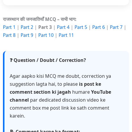
राजस्थान की जनजातियाँ MCQ – सभी भाग:
Part 1
|
Part 2
|
Part 3
|
Part 4
|
Part 5
|
Part 6
|
Part 7
|
Part 8
|
Part 9
|
Part 10
|
Part 11
❓ Question / Doubt / Correction?
Agar aapko kisi MCQ me doubt, correction ya
suggestion lagta hai, to please
is post ke
comment section ki jagah
humare
YouTube
channel
par dedicated discussion video ke
comment box me post link ke sath comment
karein.
📝 Comment karne ka format: