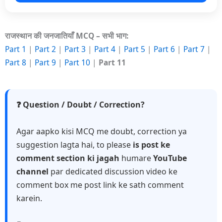
राजस्थान की जनजातियाँ MCQ – सभी भाग:
Part 1
|
Part 2
|
Part 3
|
Part 4
|
Part 5
|
Part 6
|
Part 7
|
Part 8
|
Part 9
|
Part 10
|
Part 11
❓ Question / Doubt / Correction?
Agar aapko kisi MCQ me doubt, correction ya
suggestion lagta hai, to please
is post ke
comment section ki jagah
humare
YouTube
channel
par dedicated discussion video ke
comment box me post link ke sath comment
karein.