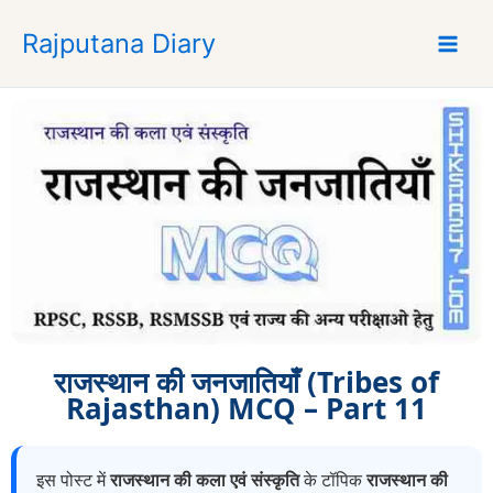
S
Rajputana Diary
k
i
p
t
o
c
o
n
t
e
n
t
राजस्थान की जनजातियाँ (Tribes of
Rajasthan) MCQ – Part 11
इस पोस्ट में
राजस्थान की कला एवं संस्कृति
के टॉपिक
राजस्थान की