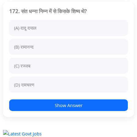
172. संत धन्ना निम्न में से किसके शिष्य थे?
(A) दादू दयाल
(B) रामानन्द
(C) रज्जब
(D) रामचरण
Show Answer