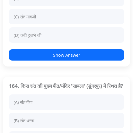
(C) संत मावजी
(D) कवि दुलर्भ जी
Show Answer
164. किस संत की मुख्य पीठ/मंदिर 'साबला' (डूंगरपुर) में स्थित है?
(A) संत पीपा
(B) संत धन्ना