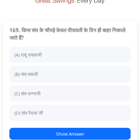
169. किस संत के चौपड़े केवल दीपावली के दिन ही बाहर निकाले
जाते हैं?
(A) दादू दयालजी
(B) संत मावजी
(C) संत धन्नाजी
(D) संत रैदास जी
Show Answer