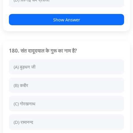
Show Answer
180. संत दादूदयाल के गुरू का नाम है?
(A) बुड़धन जी
(B) कबीर
(C) गोरखनाथ
(D) रामानन्द