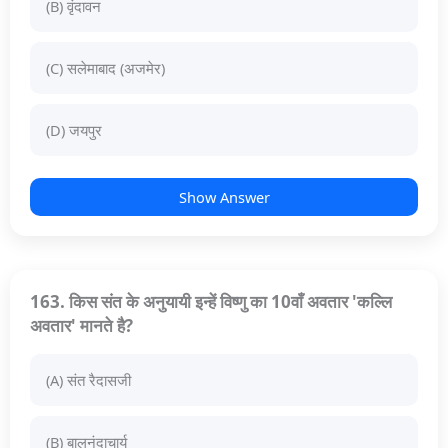
(B) वृंदावन
(C) सलेमाबाद (अजमेर)
(D) जयपुर
Show Answer
163. किस संत के अनुयायी इन्हें विष्णु का 10वाँ अवतार 'कल्लि
अवतार' मानते है?
(A) संत रैदासजी
(B) बालनंदाचार्य