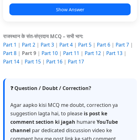
Show Answer
राजस्थान के संत-संप्रदाय MCQ – सभी भाग:
Part 1
|
Part 2
|
Part 3
|
Part 4
|
Part 5
|
Part 6
|
Part 7
|
Part 8
|
Part 9
|
Part 10
|
Part 11
|
Part 12
|
Part 13
|
Part 14
|
Part 15
|
Part 16
|
Part 17
❓ Question / Doubt / Correction?
Agar aapko kisi MCQ me doubt, correction ya
suggestion lagta hai, to please
is post ke
comment section ki jagah
humare
YouTube
channel
par dedicated discussion video ke
comment box me post link ke sath comment