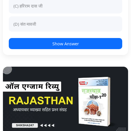
(C) हरिराम दास जी
(D) संत मावजी
Show Answer