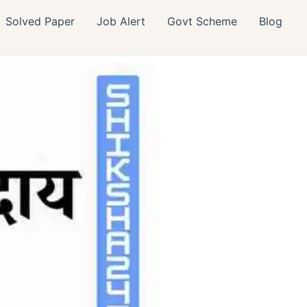
Solved Paper
Job Alert
Govt Scheme
Blog