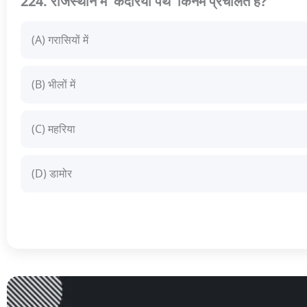
224. राजस्थान में 'कंदरिया पंथ' किनमें प्रचलित है?
(A) गरासियों में
(B) भीलों में
(C) महरिया
(D) डामोर