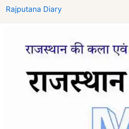
Skip
Rajputana Diary
to
content