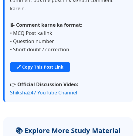
comment box me post link ke sath comment
karein.
📝 Comment karne ka format:
• MCQ Post ka link
• Question number
• Short doubt / correction
🔗 Copy This Post Link
👉
Official Discussion Video:
Shiksha247 YouTube Channel
📚 Explore More Study Material