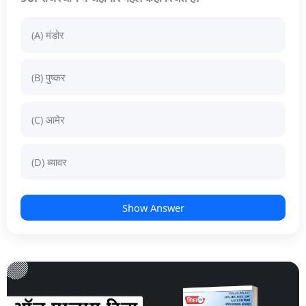
(A) मंडोर
(B) पुष्कर
(C) आमेर
(D) ब्यावर
Show Answer