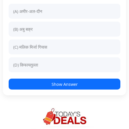
(A) अमीर-अल-दीन
(B) अबु बक्र
(C) मलिक मिर्जा गियास
(D) किफायतुल्ला
Show Answer