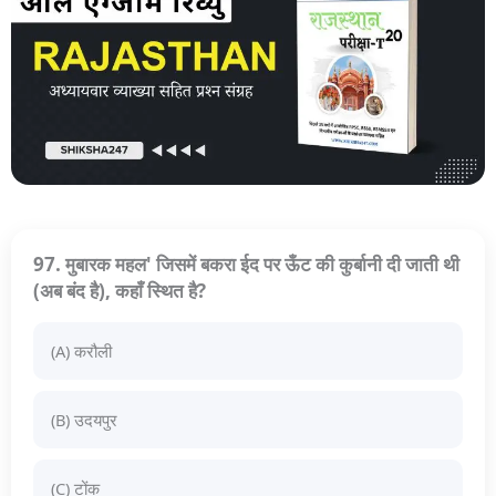
97. मुबारक महल' जिसमें बकरा ईद पर ऊँट की कुर्बानी दी जाती थी
(अब बंद है), कहाँ स्थित है?
(A) करौली
(B) उदयपुर
(C) टोंक