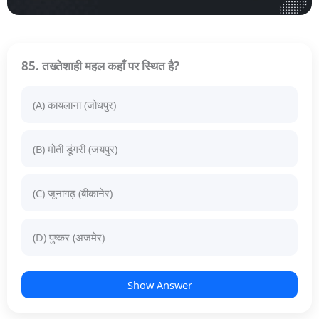
85. तख्तेशाही महल कहाँ पर स्थित है?
(A) कायलाना (जोधपुर)
(B) मोती डूंगरी (जयपुर)
(C) जूनागढ़ (बीकानेर)
(D) पुष्कर (अजमेर)
Show Answer