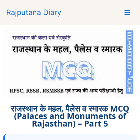
S
Rajputana Diary
k
i
p
t
o
c
o
n
t
e
n
t
राजस्थान के महल, पैलेस व स्मारक MCQ
(Palaces and Monuments of
Rajasthan) – Part 5