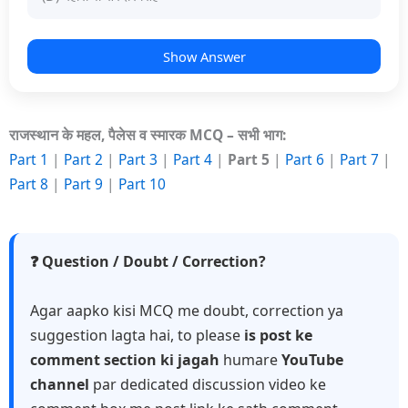
Show Answer
राजस्थान के महल, पैलेस व स्मारक MCQ – सभी भाग:
Part 1
|
Part 2
|
Part 3
|
Part 4
|
Part 5
|
Part 6
|
Part 7
|
Part 8
|
Part 9
|
Part 10
❓ Question / Doubt / Correction?
Agar aapko kisi MCQ me doubt, correction ya
suggestion lagta hai, to please
is post ke
comment section ki jagah
humare
YouTube
channel
par dedicated discussion video ke