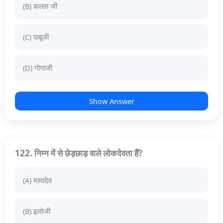
(B) कल्ला जी
(C) पाबूजी
(D) गोगाजी
Show Answer
122. निम्न में से छेड़छाड़ वाले लोकदेवता हैं?
(A) मामादेव
(B) इलोजी