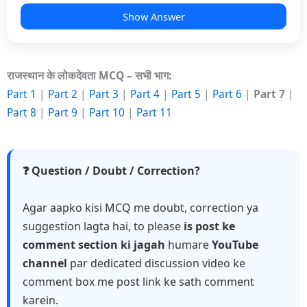
Show Answer
राजस्थान के लोकदेवता MCQ – सभी भाग:
Part 1
|
Part 2
|
Part 3
|
Part 4
|
Part 5
|
Part 6
|
Part 7
|
Part 8
|
Part 9
|
Part 10
|
Part 11
❓ Question / Doubt / Correction?
Agar aapko kisi MCQ me doubt, correction ya
suggestion lagta hai, to please
is post ke
comment section ki jagah
humare
YouTube
channel
par dedicated discussion video ke
comment box me post link ke sath comment
karein.