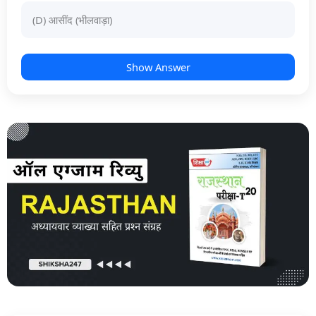
(D) आसींद (भीलवाड़ा)
Show Answer