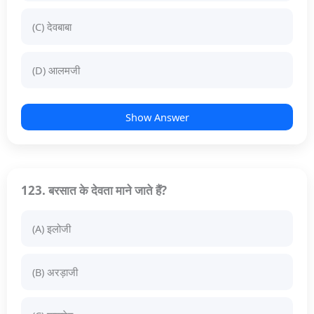
(C) देवबाबा
(D) आलमजी
Show Answer
123. बरसात के देवता माने जाते हैं?
(A) इलोजी
(B) अरड़ाजी