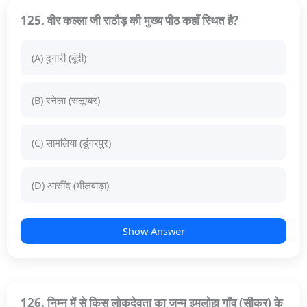
125. वीर कल्ला जी राठौड़ की मुख्य पीठ कहाँ स्थित है?
(A) दुगारी (बूंदी)
(B) रनेला (सलूम्बर)
(C) सामलिया (डूंगरपुर)
(D) आसींद (भीलवाड़ा)
Show Answer
126. निम्न में से किस लोकदेवता का जन्म इमलोहा गाँव (सीकर) के