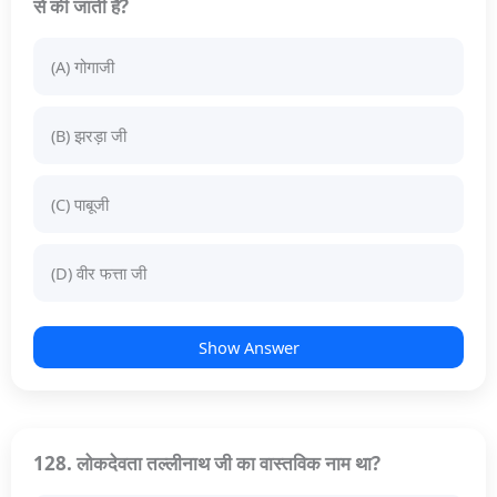
से की जाती है?
(A) गोगाजी
(B) झरड़ा जी
(C) पाबूजी
(D) वीर फत्ता जी
Show Answer
128. लोकदेवता तल्लीनाथ जी का वास्तविक नाम था?