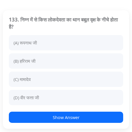
133. निम्न में से किस लोकदेवता का थान बबूल वृक्ष के नीचे होता
है?
(A) रूपनाथ जी
(B) हरिराम जी
(C) मामादेव
(D) वीर फत्ता जी
Show Answer