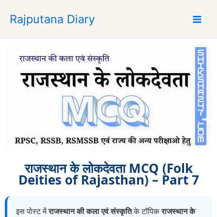
S
Rajputana Diary
k
i
p
t
o
c
o
n
t
e
n
t
राजस्थान के लोकदेवता MCQ (Folk
Deities of Rajasthan) – Part 7
इस पोस्ट में
राजस्थान की कला एवं संस्कृति
के टॉपिक
राजस्थान के