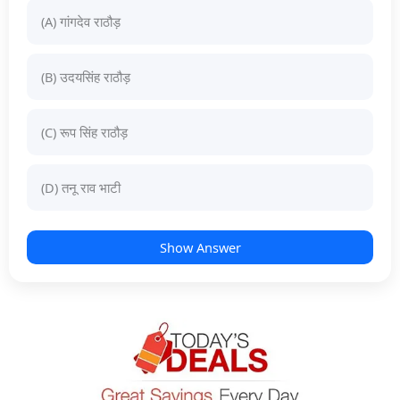
(A) गांगदेव राठौड़
(B) उदयसिंह राठौड़
(C) रूप सिंह राठौड़
(D) तनू राव भाटी
Show Answer