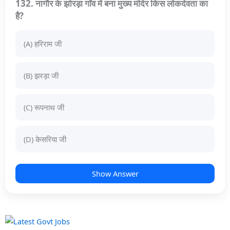
132. नागौर के झोरड़ा गाँव में बना मुख्य मंदिर किस लोकदेवता का
है?
(A) हरिराम जी
(B) झरड़ा जी
(C) रूपनाथ जी
(D) केसरिया जी
Show Answer