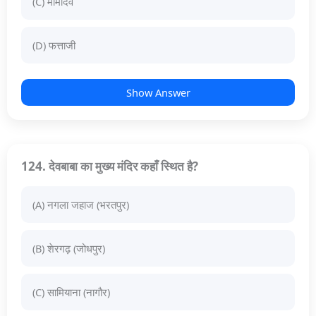
(C) मामादेव
(D) फत्ताजी
Show Answer
124. देवबाबा का मुख्य मंदिर कहाँ स्थित है?
(A) नगला जहाज (भरतपुर)
(B) शेरगढ़ (जोधपुर)
(C) सामियाना (नागौर)