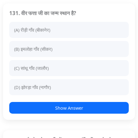
131. वीर फत्ता जी का जन्म स्थान है?
(A) रीड़ी गाँव (बीकानेर)
(B) इमलोहा गाँव (सीकर)
(C) सांथू गाँव (जालौर)
(D) झोरड़ा गाँव (नागौर)
Show Answer