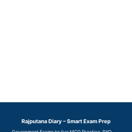
Rajputana Diary – Smart Exam Prep
Government Exams ke liye MCQ Practice, PYQ,