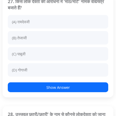
27. किस लोक देवता की आराधना में 'माठ/माटे' नामक वाद्ययंत्र
बजाते हैं?
(A) रामदेवजी
(B) तेजाजी
(C) पाबूजी
(D) गोगाजी
Show Answer
28. उज्जवल छतरी/छत्री' के नाम से कौनसे लोकदेवता को जाना