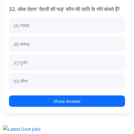
32. लोक देवता 'देवजी की फड़' कौन-सी जाति के भोपे बांचते हैं?
(A) नायक
(B) कामड़
(C) गुर्जर
(D) मीणा
Show Answer