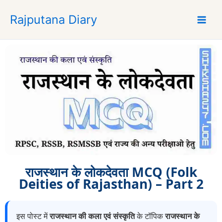
S
Rajputana Diary
k
i
p
t
o
c
o
n
t
e
n
t
राजस्थान के लोकदेवता MCQ (Folk
Deities of Rajasthan) – Part 2
इस पोस्ट में
राजस्थान की कला एवं संस्कृति
के टॉपिक
राजस्थान के