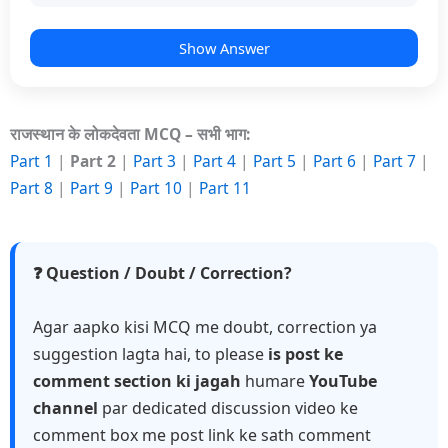
Show Answer
राजस्थान के लोकदेवता MCQ – सभी भाग:
Part 1
|
Part 2
|
Part 3
|
Part 4
|
Part 5
|
Part 6
|
Part 7
|
Part 8
|
Part 9
|
Part 10
|
Part 11
❓ Question / Doubt / Correction?
Agar aapko kisi MCQ me doubt, correction ya
suggestion lagta hai, to please
is post ke
comment section ki jagah
humare
YouTube
channel
par dedicated discussion video ke
comment box me post link ke sath comment