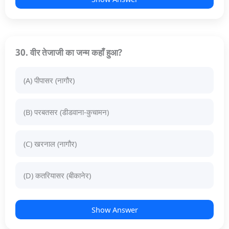
30. वीर तेजाजी का जन्म कहाँ हुआ?
(A) पीपासर (नागौर)
(B) परबतसर (डीडवाना-कुचामन)
(C) खरनाल (नागौर)
(D) कतरियासर (बीकानेर)
Show Answer