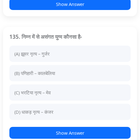
Show Answer
135. निम्न में से असंगत युग्म कौनसा है-
(A) झूमर नृत्य – गुर्जर
(B) पणिहारी – कालबेलिया
(C) भरटिया नृत्य – मेव
(D) धाकड़ नृत्य – कंजर
Show Answer