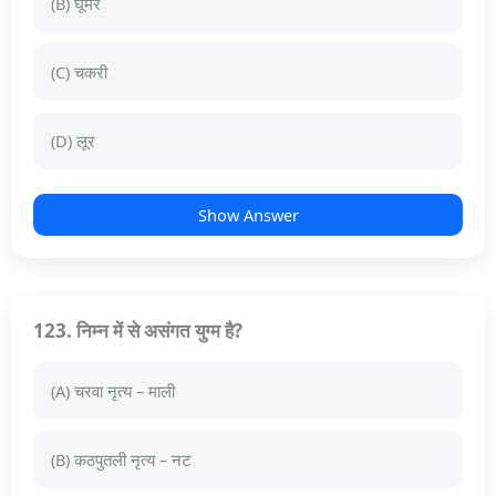
(B) घूमर
(C) चकरी
(D) लूर
Show Answer
123. निम्न में से असंगत युग्म है?
(A) चरवा नृत्य – माली
(B) कठपुतली नृत्य – नट