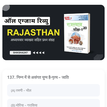
137. निम्न में से असंगत युग्म है-नृत्य – जाति
(A) रमणी – भील
(B) मोरिया – गरासिया