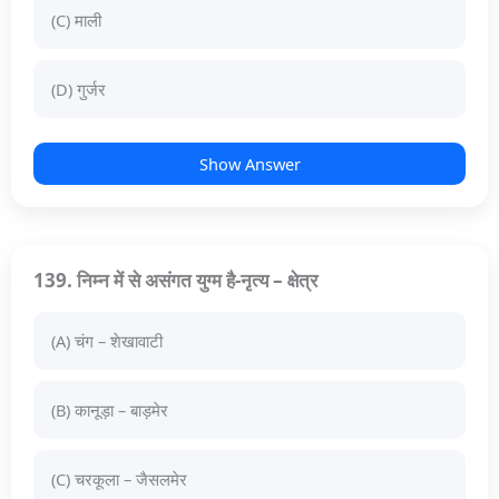
(C) माली
(D) गुर्जर
Show Answer
139. निम्न में से असंगत युग्म है-नृत्य – क्षेत्र
(A) चंग – शेखावाटी
(B) कानूड़ा – बाड़मेर
(C) चरकूला – जैसलमेर