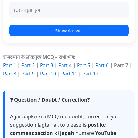
(D) कानूड़ा नृत्य
Show Answer
राजस्थान के लोकनृत्य MCQ – सभी भाग:
Part 1
|
Part 2
|
Part 3
|
Part 4
|
Part 5
|
Part 6
|
Part 7
|
Part 8
|
Part 9
|
Part 10
|
Part 11
|
Part 12
❓ Question / Doubt / Correction?
Agar aapko kisi MCQ me doubt, correction ya
suggestion lagta hai, to please
is post ke
comment section ki jagah
humare
YouTube