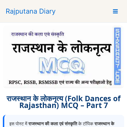
S
Rajputana Diary
k
i
p
t
o
c
o
n
t
e
n
t
राजस्थान के लोकनृत्य (Folk Dances of
Rajasthan) MCQ – Part 7
इस पोस्ट में
राजस्थान की कला एवं संस्कृति
के टॉपिक
राजस्थान के