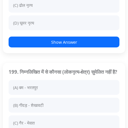
(C) ढोल नृत्य
(D) घूमर नृत्य
Show Answer
199. निम्नलिखित में से कौनसा (लोकनृत्य-क्षेत्र) सुमेलित नहीं है?
(A) बम - भरतपुर
(B) गीदड़ - शेखावटी
(C) गैर - मेवात