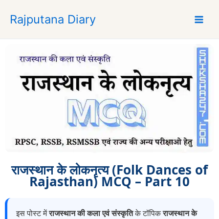
S
Rajputana Diary
k
i
p
t
o
c
o
n
t
e
n
t
राजस्थान के लोकनृत्य (Folk Dances of
Rajasthan) MCQ – Part 10
इस पोस्ट में
राजस्थान की कला एवं संस्कृति
के टॉपिक
राजस्थान के