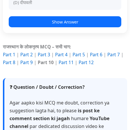
(D) दीपावली
Show Answer
राजस्थान के लोकनृत्य MCQ – सभी भाग:
Part 1
|
Part 2
|
Part 3
|
Part 4
|
Part 5
|
Part 6
|
Part 7
|
Part 8
|
Part 9
|
Part 10
|
Part 11
|
Part 12
❓ Question / Doubt / Correction?
Agar aapko kisi MCQ me doubt, correction ya
suggestion lagta hai, to please
is post ke
comment section ki jagah
humare
YouTube
channel
par dedicated discussion video ke