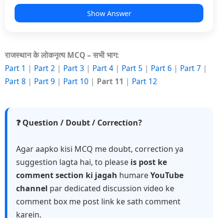
Show Answer
राजस्थान के लोकनृत्य MCQ – सभी भाग:
Part 1
|
Part 2
|
Part 3
|
Part 4
|
Part 5
|
Part 6
|
Part 7
|
Part 8
|
Part 9
|
Part 10
|
Part 11
|
Part 12
❓ Question / Doubt / Correction?
Agar aapko kisi MCQ me doubt, correction ya
suggestion lagta hai, to please
is post ke
comment section ki jagah
humare
YouTube
channel
par dedicated discussion video ke
comment box me post link ke sath comment
karein.