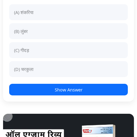
(A) शंकरिया
(B) लुंबर
(C) गीदड़
(D) चरकुला
Show Answer