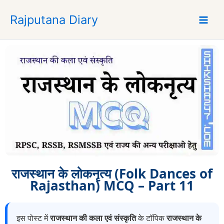
S
Rajputana Diary
k
i
p
t
o
c
o
n
t
e
n
t
राजस्थान के लोकनृत्य (Folk Dances of
Rajasthan) MCQ – Part 11
इस पोस्ट में
राजस्थान की कला एवं संस्कृति
के टॉपिक
राजस्थान के