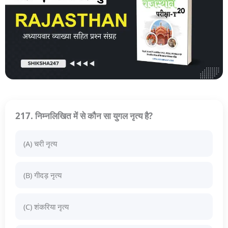
217. निम्नलिखित में से कौन सा युगल नृत्य है?
(A) चरी नृत्य
(B) गीदड़ नृत्य
(C) शंकरिया नृत्य