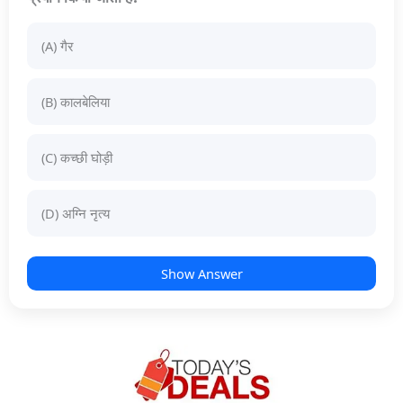
(A) गैर
(B) कालबेलिया
(C) कच्छी घोड़ी
(D) अग्नि नृत्य
Show Answer