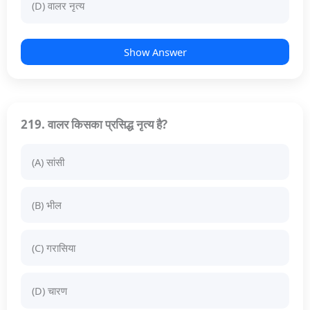
(D) वालर नृत्य
Show Answer
219. वालर किसका प्रसिद्ध नृत्य है?
(A) सांसी
(B) भील
(C) गरासिया
(D) चारण