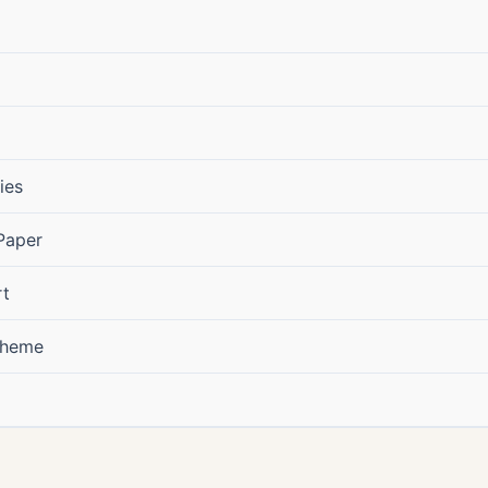
ies
Paper
rt
cheme