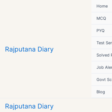
Skip
Home
to
content
MCQ
PYQ
Test Ser
Rajputana Diary
Solved 
Job Ale
Govt S
Blog
Rajputana Diary