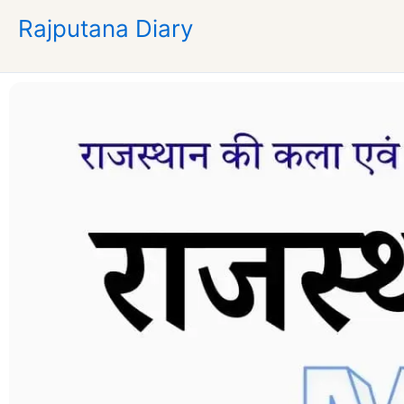
Skip
Rajputana Diary
to
content