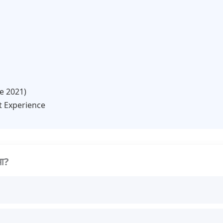
ce 2021)
t Experience
था?