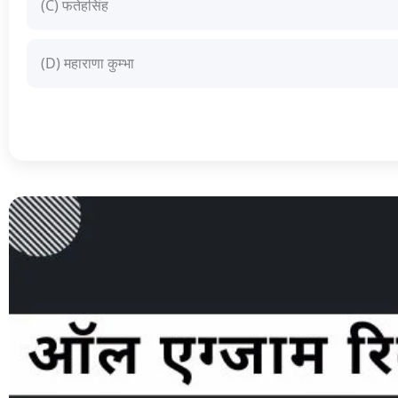
(C) फतेहसिंह
(D) महाराणा कुम्भा