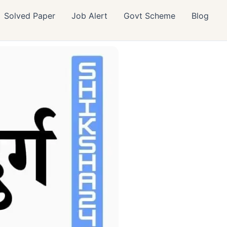
Solved Paper
Job Alert
Govt Scheme
Blog