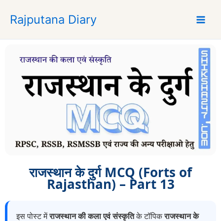
S
Rajputana Diary
k
i
p
t
o
c
o
n
t
e
n
t
राजस्थान के दुर्ग MCQ (Forts of
Rajasthan) – Part 13
इस पोस्ट में
राजस्थान की कला एवं संस्कृति
के टॉपिक
राजस्थान के