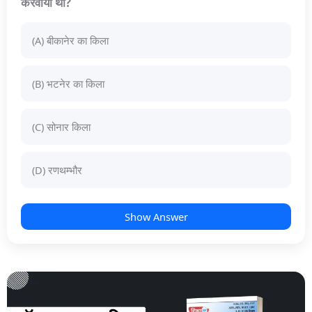
करवाया था?
(A) बीकानेर का किला
(B) भटनेर का किला
(C) सोनार किला
(D) रणथम्भौर
Show Answer