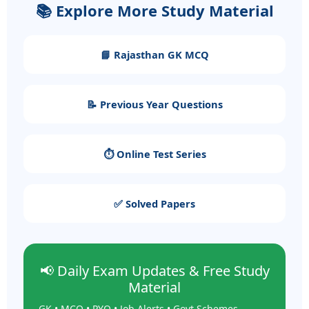
📚 Explore More Study Material
📘 Rajasthan GK MCQ
📝 Previous Year Questions
⏱️ Online Test Series
✅ Solved Papers
📢 Daily Exam Updates & Free Study
Material
GK • MCQ • PYQ • Job Alerts • Govt Schemes