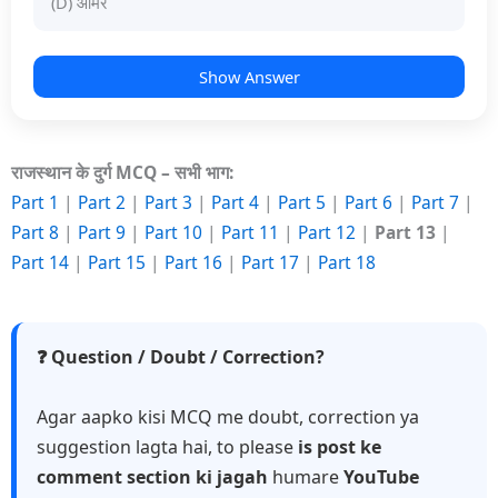
(D) आमेर
Show Answer
राजस्थान के दुर्ग MCQ – सभी भाग:
Part 1
|
Part 2
|
Part 3
|
Part 4
|
Part 5
|
Part 6
|
Part 7
|
Part 8
|
Part 9
|
Part 10
|
Part 11
|
Part 12
|
Part 13
|
Part 14
|
Part 15
|
Part 16
|
Part 17
|
Part 18
❓ Question / Doubt / Correction?
Agar aapko kisi MCQ me doubt, correction ya
suggestion lagta hai, to please
is post ke
comment section ki jagah
humare
YouTube