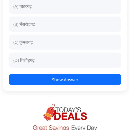
(A) नाहरगढ़
(B) भैंसरोड़गढ़
(C) कुंभलगढ़
(D) चित्तौड़गढ़
Show Answer