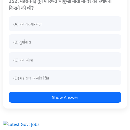
252. मेहरानगढ़ दुर्ग में स्थित चामुण्डा माता मन्दिर की स्थापना
किसने की थी?
(A) राव कल्याणमल
(B) दुर्गादास
(C) राव जोधा
(D) महाराज अजीत सिंह
Show Answer