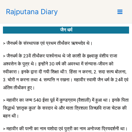
S
Rajputana Diary
k
i
p
जैन धर्म
t
o
> जैनधर्म के संस्थापक एवं प्रथम तीर्थंकर ऋषभदेव थे।
c
o
> जैनधर्म के 23वें तीर्थंकर पार्श्वनाथ थे जो काशी के इक्ष्वाकु वंशीय राजा
n
अश्वसेन के पुत्र थे। इन्होंने 30 वर्ष की अवस्था में संन्यास-जीवन को
t
स्वीकारा। इनके द्वारा दी गयी शिक्षा थी1. हिंसा न करना, 2. सदा सत्य बोलना,
e
3. चोरी न करना तथा 4. सम्पत्ति न रखना। महावीर स्वामी जैन धर्म के 24वें एवं
n
अंतिम तीर्थंकर हुए।
t
> महावीर का जन्म 540 ईसा पूर्व में कुण्डग्राम (वैशाली) में हुआ था। इनके पिता
सिद्धार्थ ‘ज्ञातृक कुल’ के सरदार थे और माता त्रिशला लिच्छवि राजा चेटक की
बहन थी।
> महावीर की पत्नी का नाम यशोदा एवं पुत्री का नाम अनोज्जा प्रियदर्शनी था।