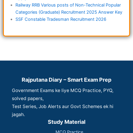
Railway RRB Various posts of Non-Technical Popular
Categories (Graduate) Recruitment 2025 Answer Key
SSF Constable Tradesman Recruitment 2026
Rajputana Diary – Smart Exam Prep
Government Exams ke liye MCQ Practice, PYQ,
solved papers,
Test Series, Job Alerts aur Govt Schemes ek hi
jagah.
Study Material
MCQ Practice