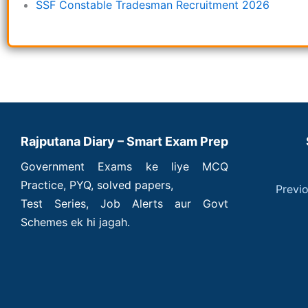
SSF Constable Tradesman Recruitment 2026
Rajputana Diary – Smart Exam Prep
Government Exams ke liye MCQ
Practice, PYQ, solved papers,
Previ
Test Series, Job Alerts aur Govt
Schemes ek hi jagah.