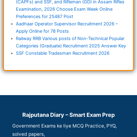
(CAPFs) and SSF, and Rifleman (GD) in Assam Rifles
Examination, 2026 Choose Exam Week Online
Preferences for 25487 Post
Aadhaar Operator Supervisor Recruitment 2026 –
Apply Online for 78 Posts
Railway RRB Various posts of Non-Technical Popular
Categories (Graduate) Recruitment 2025 Answer Key
SSF Constable Tradesman Recruitment 2026
Rajputana Diary – Smart Exam Prep
Government Exams ke liye MCQ Practice, PYQ,
solved papers,