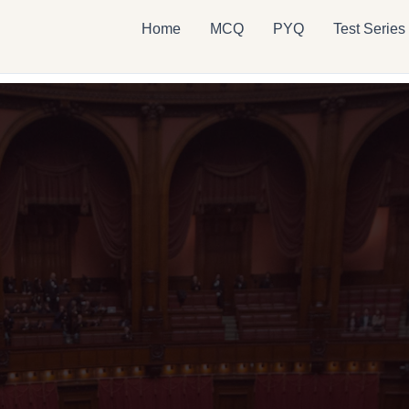
Home
MCQ
PYQ
Test Series