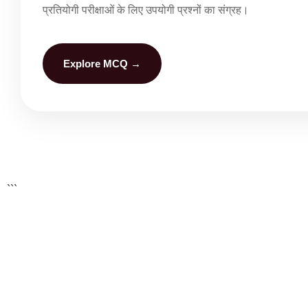
प्रतियोगी परीक्षाओं के लिए उपयोगी प्रश्नों का संग्रह।
Explore MCQ →
```
Rajputana Diary – Smart Exam
Prep
Government Exams ke liye MCQ Practice,
Previ
PYQ, solved papers,