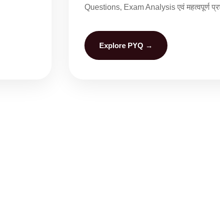
Questions, Exam Analysis एवं महत्वपूर्ण प्रश
Explore PYQ →
Study Material
Rajputana Diary 
MCQ Practice
About Us
ous Year Questions (PYQ)
Contact Us