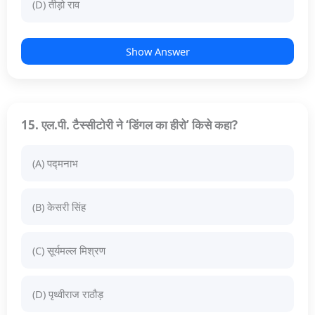
(D) तीड़ो राव
Show Answer
15. एल.पी. टैस्सीटोरी ने ‘डिंगल का हीरो’ किसे कहा?
(A) पद्मनाभ
(B) केसरी सिंह
(C) सूर्यमल्ल मिश्रण
(D) पृथ्वीराज राठौड़