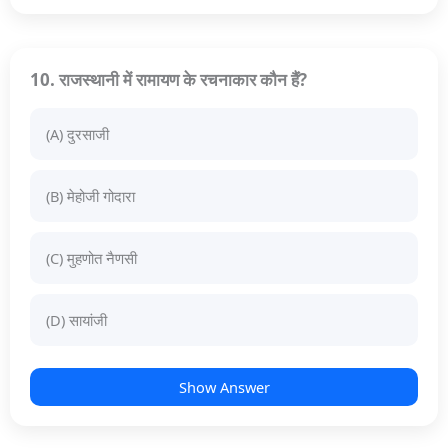
10. राजस्थानी में रामायण के रचनाकार कौन हैं?
(A) दुरसाजी
(B) मेहोजी गोदारा
(C) मुहणोत नैणसी
(D) सायांजी
Show Answer