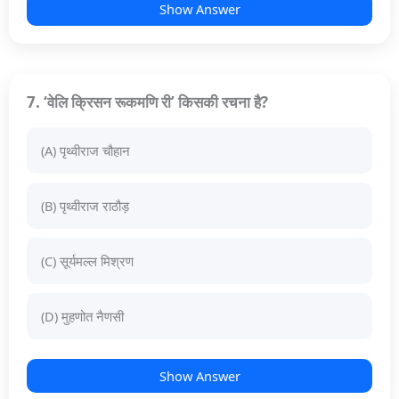
Show Answer
7. ‘वेलि क्रिसन रूकमणि री’ किसकी रचना है?
(A) पृथ्वीराज चौहान
(B) पृथ्वीराज राठौड़
(C) सूर्यमल्ल मिश्रण
(D) मुहणोत नैणसी
Show Answer