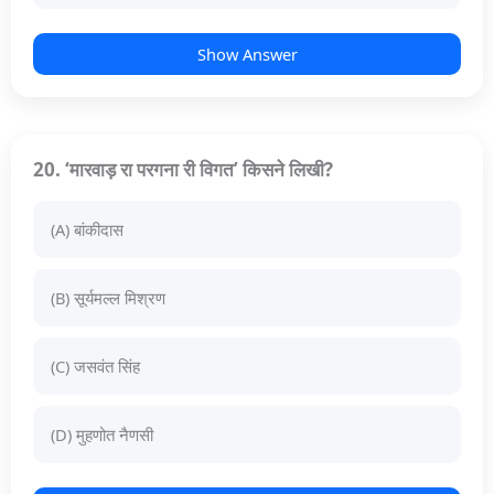
Show Answer
20. ‘मारवाड़ रा परगना री विगत’ किसने लिखी?
(A) बांकीदास
(B) सूर्यमल्ल मिश्रण
(C) जसवंत सिंह
(D) मुहणोत नैणसी