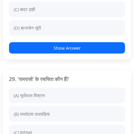
(C) बादर ढाही
(D) ब्रजसेन सूरी
Show Answer
29. ‘रामरासो’ के रचयिता कौन हैं?
(A) सूर्यमल्ल मिश्रण
(B) माथोदास दधवाड़िया
(C) शरंगधर