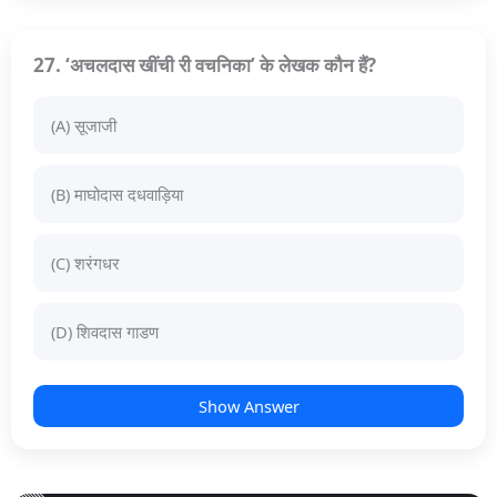
27. ‘अचलदास खींची री वचनिका’ के लेखक कौन हैं?
(A) सूजाजी
(B) माघोदास दधवाड़िया
(C) शरंगधर
(D) शिवदास गाडण
Show Answer