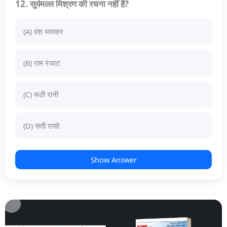
12. सूर्यमल्ल मिश्रण की रचना नहीं है?
(A) वंश भास्कर
(B) राम रंजाट
(C) रूठी रानी
(D) सती रासो
Show Answer