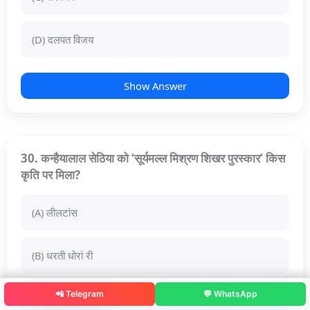
(D) दलपत विजय
Show Answer
30. कन्हैयालाल सेठिया को ‘सूर्यमल्ल मिश्रण शिखर पुरस्कार’ किस
कृति पर मिला?
(A) लीलटांस
(B) धरती धोरां री
📲 Telegram
💬 WhatsApp
(C) पातल और पीतल