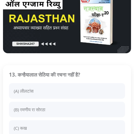
13. कन्हैयालाल सेठिया की रचना नहीं है?
(A) लीलटांस
(B) रमणीय रा सोरठा
(C) रूख