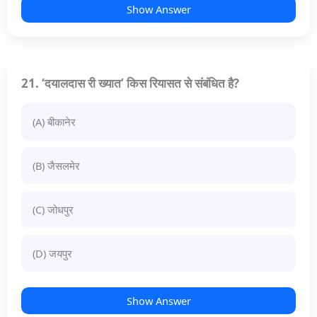
Show Answer
21. ‘दयालदास री ख्यात’ किस रियासत से संबंधित है?
(A) बीकानेर
(B) जैसलमेर
(C) जोधपुर
(D) जयपुर
Show Answer