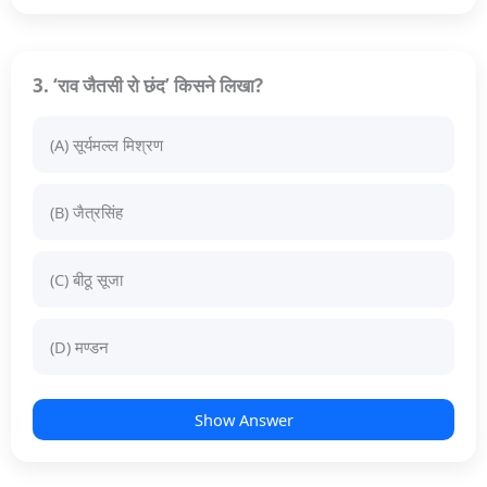
3. ‘राव जैतसी रो छंद’ किसने लिखा?
(A) सूर्यमल्ल मिश्रण
(B) जैत्रसिंह
(C) बीठू सूजा
(D) मण्डन
Show Answer