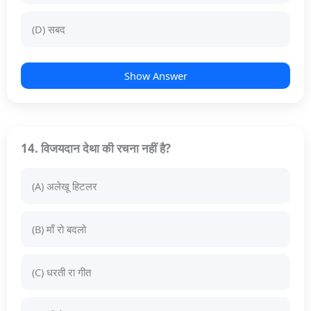
(D) सबद
Show Answer
14. विजयदान देथा की रचना नहीं है?
(A) अलेखू हिटलर
(B) माँ रो बदलो
(C) धरती रा गीत