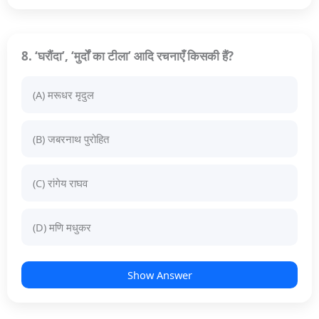
8. ‘घरौंदा’, ‘मुर्दों का टीला’ आदि रचनाएँ किसकी हैं?
(A) मरूधर मृदुल
(B) जबरनाथ पुरोहित
(C) रांगेय राघव
(D) मणि मधुकर
Show Answer