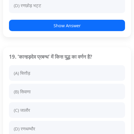
(D) रणछोड़ भट्ट
Show Answer
19. ‘कान्हड़देव प्रबन्ध’ में किस युद्ध का वर्णन है?
(A) चित्तौड़
(B) सिवाणा
(C) जालौर
(D) रणथम्भौर