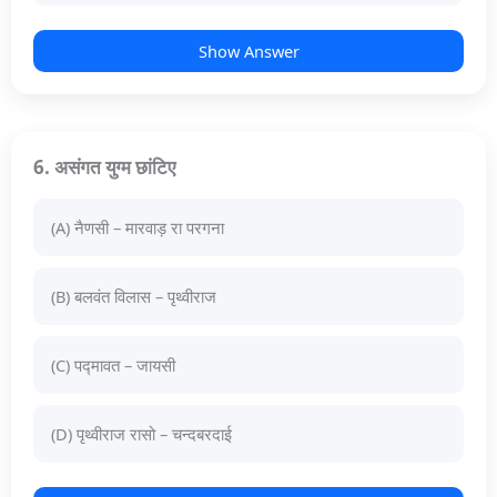
Show Answer
6. असंगत युग्म छांटिए
(A) नैणसी – मारवाड़ रा परगना
(B) बलवंत विलास – पृथ्वीराज
(C) पद्मावत – जायसी
(D) पृथ्वीराज रासो – चन्दबरदाई