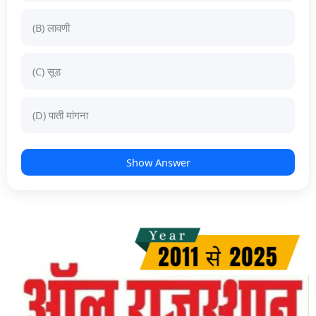
(B) लावणी
(C) सूड
(D) पाती मांगना
Show Answer