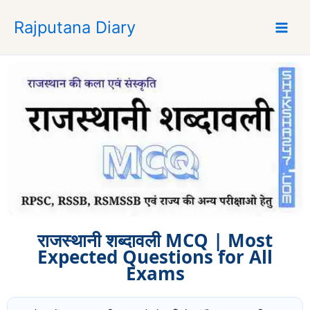
S
Rajputana Diary
k
i
p
t
o
c
o
n
t
e
n
t
राजस्थानी शब्दावली MCQ | Most
Expected Questions for All
Exams