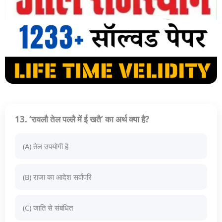
13. ‘रावलौ तेल पल्लै में ई खतै’ का अर्थ क्या है?
(A) तेल उपयोगी है
(B) राजा का आदेश सर्वोपरि
(C) जाति से संबंधित