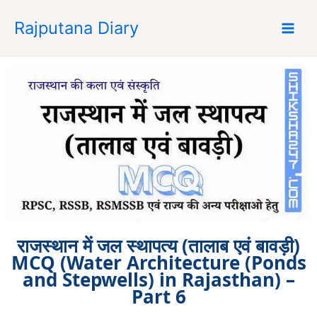
S
Rajputana Diary
k
i
p
t
o
c
o
n
t
e
n
t
राजस्थान में जल स्थापत्य (तालाब एवं बावड़ी)
MCQ (Water Architecture (Ponds
and Stepwells) in Rajasthan) –
Part 6