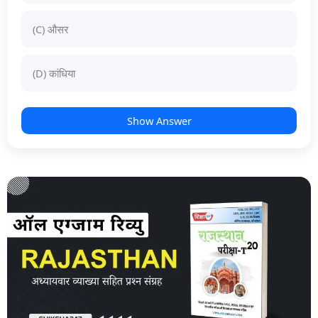
(C) औसर
(D) कांधिया
Show Answer