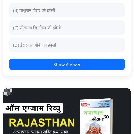
(B) नाथुराम पोद्दार की हवेली
(C) सीताराम सिगतिया की हवेली
(D) ईसरदास मोदी की हवेली
Show Answer