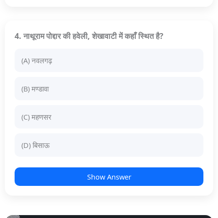
4. नाथूराम पोद्दार की हवेली, शेखावाटी में कहाँ स्थित है?
(A) नवलगढ़
(B) मण्डावा
(C) महणसर
(D) बिसाऊ
Show Answer