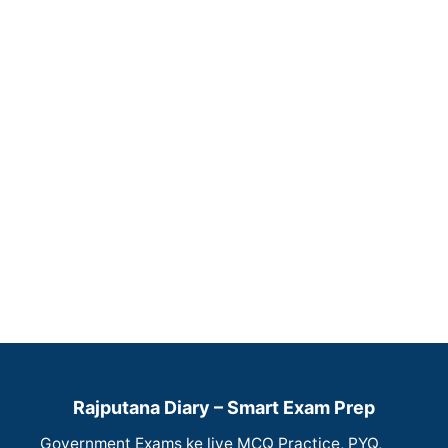
Rajputana Diary – Smart Exam Prep
Government Exams ke liye MCQ Practice, PYQ,