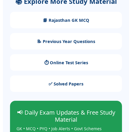
📚 Explore More Study Material
📘 Rajasthan GK MCQ
📝 Previous Year Questions
⏱️ Online Test Series
✅ Solved Papers
📢 Daily Exam Updates & Free Study
Material
GK • MCQ • PYQ • Job Alerts • Govt Schemes