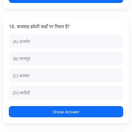
18. बादशाह हवेली कहाँ पर स्थित है?
(A) अजमेर
(B) भरतपुर
(C) अलवर
(D) करौली
Show Answer