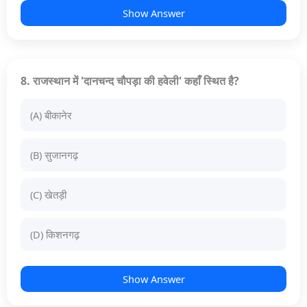
Show Answer
8. राजस्थान में 'दानचन्द चौपड़ा की हवेली' कहाँ स्थित है?
(A) बीकानेर
(B) सुजानगढ़
(C) खेतड़ी
(D) किशनगढ़
Show Answer