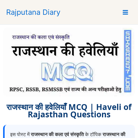
S
Rajputana Diary
k
i
p
t
o
c
o
n
t
e
n
t
राजस्थान की हवेलियाँ MCQ | Haveli of
Rajasthan Questions
इस पोस्ट में
राजस्थान की कला एवं संस्कृति
के टॉपिक
राजस्थान की