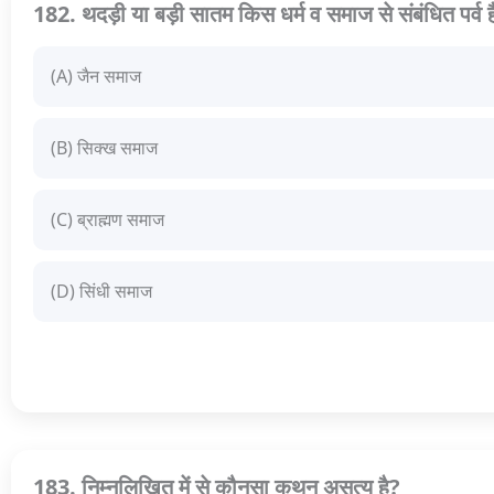
182. थदड़ी या बड़ी सातम किस धर्म व समाज से संबंधित पर्व ह
(A) जैन समाज
(B) सिक्ख समाज
(C) ब्राह्मण समाज
(D) सिंधी समाज
183. निम्नलिखित में से कौनसा कथन असत्य है?