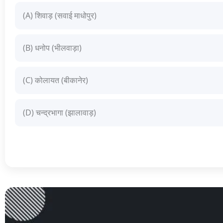
(A) शिवाड़ (सवाई माधोपुर)
(B) धनोप (भीलवाड़ा)
(C) कोलायत (बीकानेर)
(D) चन्द्रभागा (झालावाड़)