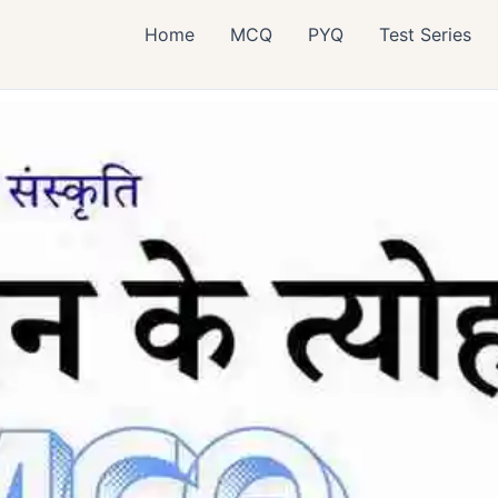
Home
MCQ
PYQ
Test Series