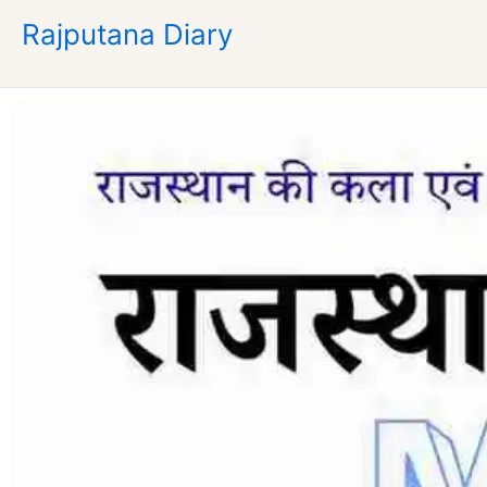
Skip
Rajputana Diary
to
content