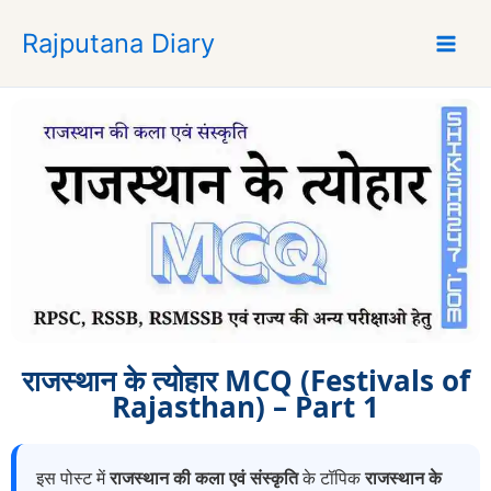
S
Rajputana Diary
k
i
p
t
o
c
o
n
t
e
n
t
राजस्थान के त्योहार MCQ (Festivals of
Rajasthan) – Part 1
इस पोस्ट में
राजस्थान की कला एवं संस्कृति
के टॉपिक
राजस्थान के