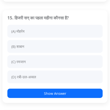
15. हिजरी सन् का पहला महीना कौनसा है?
(A) मोहर्रम
(B) शाबान
(C) रमजान
(D) रबी-उल-अव्वल
Show Answer