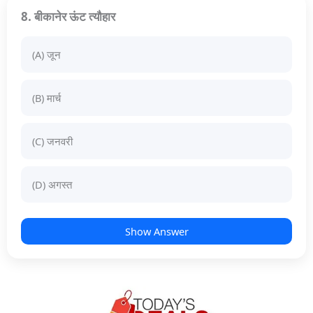
8. बीकानेर ऊंट त्यौहार
(A) जून
(B) मार्च
(C) जनवरी
(D) अगस्त
Show Answer