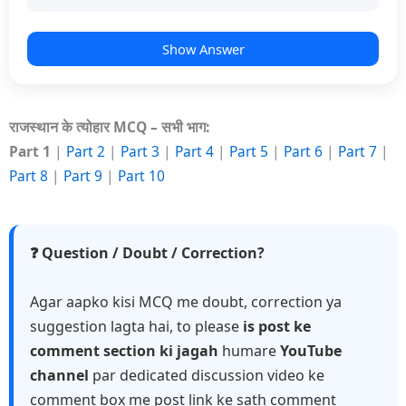
Show Answer
राजस्थान के त्योहार MCQ – सभी भाग:
Part 1
|
Part 2
|
Part 3
|
Part 4
|
Part 5
|
Part 6
|
Part 7
|
Part 8
|
Part 9
|
Part 10
❓ Question / Doubt / Correction?
Agar aapko kisi MCQ me doubt, correction ya
suggestion lagta hai, to please
is post ke
comment section ki jagah
humare
YouTube
channel
par dedicated discussion video ke
comment box me post link ke sath comment