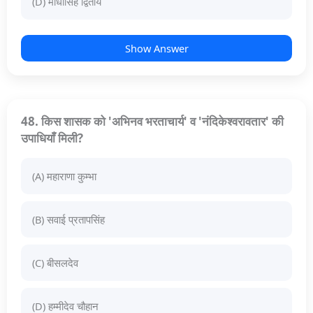
(D) माधोसिंह द्वितीय
Show Answer
48. किस शासक को 'अभिनव भरताचार्य' व 'नंदिकेश्वरावतार' की
उपाधियाँ मिली?
(A) महाराणा कुम्भा
(B) सवाई प्रतापसिंह
(C) बीसलदेव
(D) हम्मीदेव चौहान