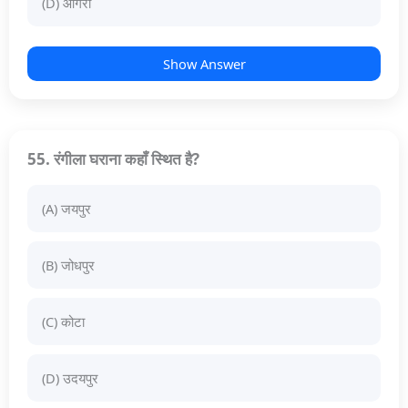
(D) आगरा
Show Answer
55. रंगीला घराना कहाँ स्थित है?
(A) जयपुर
(B) जोधपुर
(C) कोटा
(D) उदयपुर