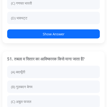
(C) गणपत भारती
(D) भावभट्ट
Show Answer
51. तबला व सितार का आविष्कारक किसे माना जाता है?
(A) बदायूँनी
(B) गुलबदन बेगम
(C) अबुल फजल