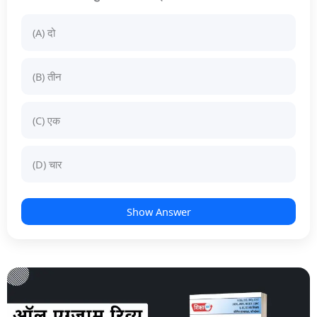
(A) दो
(B) तीन
(C) एक
(D) चार
Show Answer