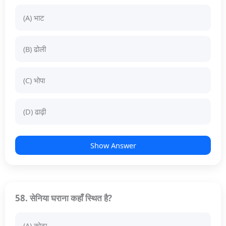
(A) भाट
(B) ढोली
(C) भोपा
(D) ढाढ़ी
Show Answer
58. सेनिया घराना कहाँ स्थित है?
(A) कोटा