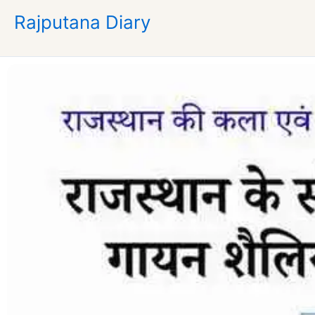
Skip
Rajputana Diary
to
content